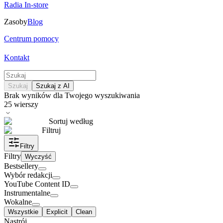
Radia In-store
Zasoby
Blog
Centrum pomocy
Kontakt
Szukaj
Szukaj z AI
Brak wyników dla Twojego wyszukiwania
25
wierszy
Sortuj według
Filtruj
Filtry
Filtry
Wyczyść
Bestsellery
Wybór redakcji
YouTube Content ID
Instrumentalne
Wokalne
Wszystkie
Explicit
Clean
Nastrój