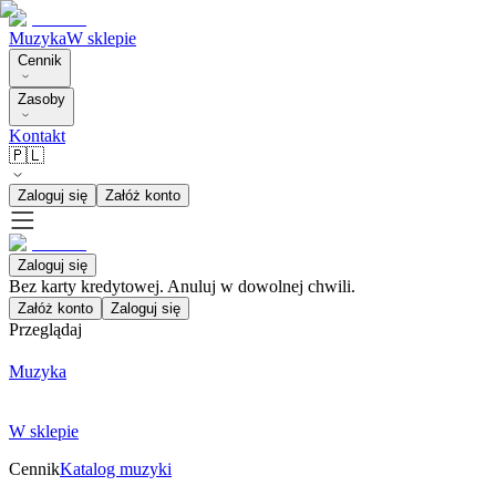
Muzyka
W sklepie
Cennik
Zasoby
Kontakt
🇵🇱
Zaloguj się
Załóż konto
Zaloguj się
Bez karty kredytowej. Anuluj w dowolnej chwili.
Załóż konto
Zaloguj się
Przeglądaj
Muzyka
W sklepie
Cennik
Katalog muzyki