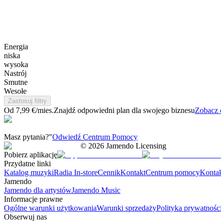
Energia
niska
wysoka
Nastrój
Smutne
Wesołe
Zastosuj filtry
Od 7,99 €/mies.
Znajdź odpowiedni plan dla swojego biznesu
Zobacz 
Masz pytania?"
Odwiedź Centrum Pomocy
©
2026
Jamendo Licensing
Pobierz aplikację
Przydatne linki
Katalog muzyki
Radia In-store
Cennik
Kontakt
Centrum pomocy
Konta
Jamendo
Jamendo dla artystów
Jamendo Music
Informacje prawne
Ogólne warunki użytkowania
Warunki sprzedaży
Polityka prywatnośc
Obserwuj nas