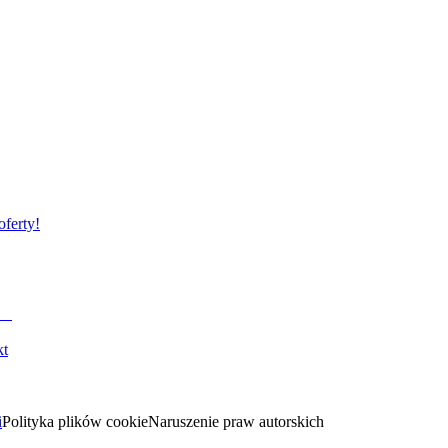
oferty!
kt
i
Polityka plików cookie
Naruszenie praw autorskich