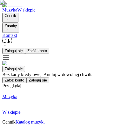
Muzyka
W sklepie
Cennik
Zasoby
Kontakt
🇵🇱
Zaloguj się
Załóż konto
Zaloguj się
Bez karty kredytowej. Anuluj w dowolnej chwili.
Załóż konto
Zaloguj się
Przeglądaj
Muzyka
W sklepie
Cennik
Katalog muzyki