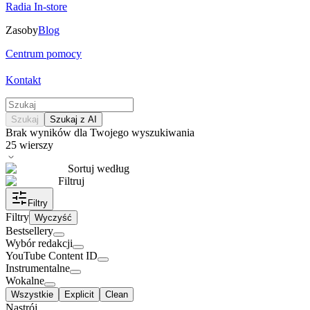
Radia In-store
Zasoby
Blog
Centrum pomocy
Kontakt
Szukaj
Szukaj z AI
Brak wyników dla Twojego wyszukiwania
25
wierszy
Sortuj według
Filtruj
Filtry
Filtry
Wyczyść
Bestsellery
Wybór redakcji
YouTube Content ID
Instrumentalne
Wokalne
Wszystkie
Explicit
Clean
Nastrój