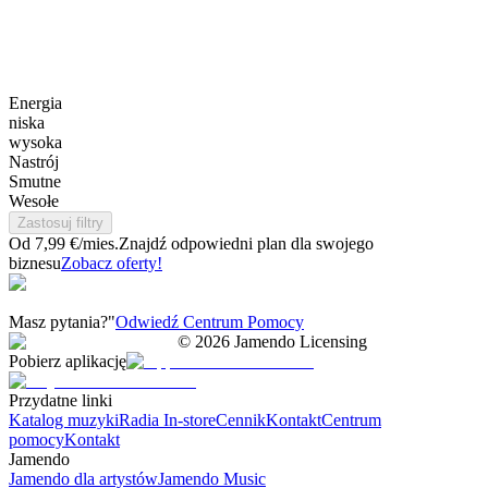
Energia
niska
wysoka
Nastrój
Smutne
Wesołe
Zastosuj filtry
Od 7,99 €/mies.
Znajdź odpowiedni plan dla swojego
biznesu
Zobacz oferty!
Masz pytania?"
Odwiedź Centrum Pomocy
©
2026
Jamendo Licensing
Pobierz aplikację
Przydatne linki
Katalog muzyki
Radia In-store
Cennik
Kontakt
Centrum
pomocy
Kontakt
Jamendo
Jamendo dla artystów
Jamendo Music