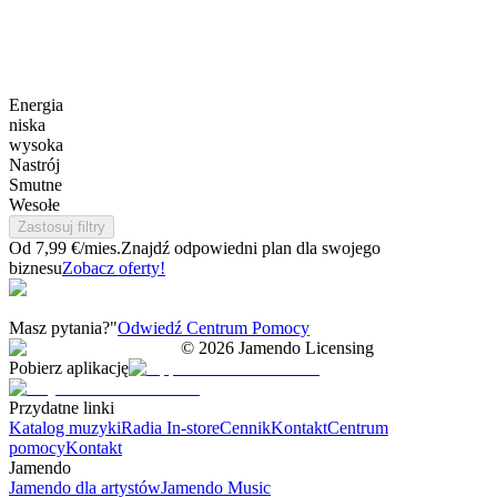
Energia
niska
wysoka
Nastrój
Smutne
Wesołe
Zastosuj filtry
Od 7,99 €/mies.
Znajdź odpowiedni plan dla swojego
biznesu
Zobacz oferty!
Masz pytania?"
Odwiedź Centrum Pomocy
©
2026
Jamendo Licensing
Pobierz aplikację
Przydatne linki
Katalog muzyki
Radia In-store
Cennik
Kontakt
Centrum
pomocy
Kontakt
Jamendo
Jamendo dla artystów
Jamendo Music