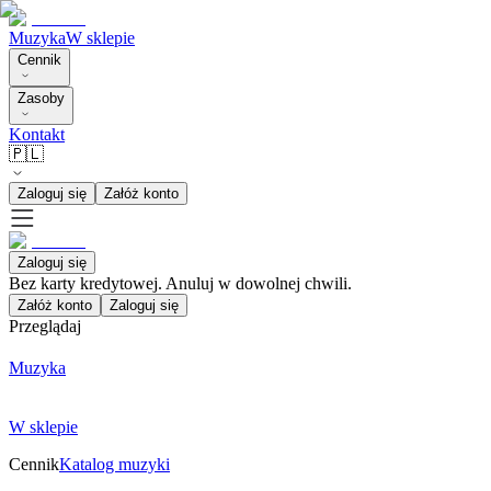
Muzyka
W sklepie
Cennik
Zasoby
Kontakt
🇵🇱
Zaloguj się
Załóż konto
Zaloguj się
Bez karty kredytowej. Anuluj w dowolnej chwili.
Załóż konto
Zaloguj się
Przeglądaj
Muzyka
W sklepie
Cennik
Katalog muzyki