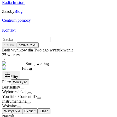
Radia In-store
Zasoby
Blog
Centrum pomocy
Kontakt
Szukaj
Szukaj z AI
Brak wyników dla Twojego wyszukiwania
25
wierszy
Sortuj według
Filtruj
Filtry
Filtry
Wyczyść
Bestsellery
Wybór redakcji
YouTube Content ID
Instrumentalne
Wokalne
Wszystkie
Explicit
Clean
Nastrój