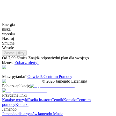
Energia
niska
wysoka
Nastrój
Smutne
Wesołe
Zastosuj filtry
Od 7,99 €/mies.
Znajdź odpowiedni plan dla swojego
biznesu
Zobacz oferty!
Masz pytania?"
Odwiedź Centrum Pomocy
©
2026
Jamendo Licensing
Pobierz aplikację
Przydatne linki
Katalog muzyki
Radia In-store
Cennik
Kontakt
Centrum
pomocy
Kontakt
Jamendo
Jamendo dla artystów
Jamendo Music