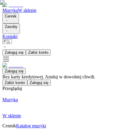
Muzyka
W sklepie
Cennik
Zasoby
Kontakt
🇵🇱
Zaloguj się
Załóż konto
Zaloguj się
Bez karty kredytowej. Anuluj w dowolnej chwili.
Załóż konto
Zaloguj się
Przeglądaj
Muzyka
W sklepie
Cennik
Katalog muzyki