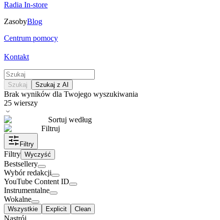
Radia In-store
Zasoby
Blog
Centrum pomocy
Kontakt
Szukaj
Szukaj z AI
Brak wyników dla Twojego wyszukiwania
25
wierszy
Sortuj według
Filtruj
Filtry
Filtry
Wyczyść
Bestsellery
Wybór redakcji
YouTube Content ID
Instrumentalne
Wokalne
Wszystkie
Explicit
Clean
Nastrój