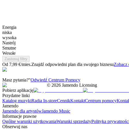
Energia
niska
wysoka
Nastrój
Smutne
Wesołe
Zastosuj filtry
Od 7,99 €/mies.
Znajdź odpowiedni plan dla swojego biznesu
Zobacz 
Masz pytania?"
Odwiedź Centrum Pomocy
©
2026
Jamendo Licensing
Pobierz aplikację
Przydatne linki
Katalog muzyki
Radia In-store
Cennik
Kontakt
Centrum pomocy
Konta
Jamendo
Jamendo dla artystów
Jamendo Music
Informacje prawne
Ogólne warunki użytkowania
Warunki sprzedaży
Polityka prywatnośc
Obserwuj nas