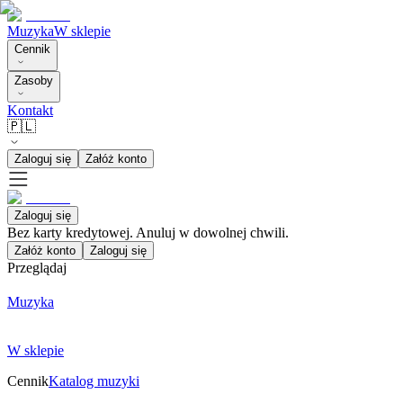
Muzyka
W sklepie
Cennik
Zasoby
Kontakt
🇵🇱
Zaloguj się
Załóż konto
Zaloguj się
Bez karty kredytowej. Anuluj w dowolnej chwili.
Załóż konto
Zaloguj się
Przeglądaj
Muzyka
W sklepie
Cennik
Katalog muzyki