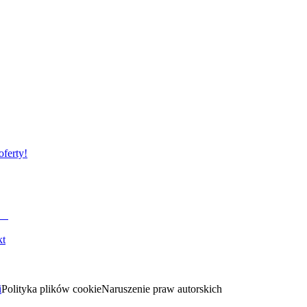
oferty!
kt
i
Polityka plików cookie
Naruszenie praw autorskich