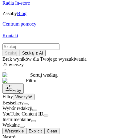
Radia In-store
Zasoby
Blog
Centrum pomocy
Kontakt
Szukaj
Szukaj z AI
Brak wyników dla Twojego wyszukiwania
25
wierszy
Sortuj według
Filtruj
Filtry
Filtry
Wyczyść
Bestsellery
Wybór redakcji
YouTube Content ID
Instrumentalne
Wokalne
Wszystkie
Explicit
Clean
Nastrój