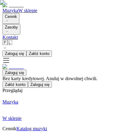
Muzyka
W sklepie
Cennik
Zasoby
Kontakt
🇵🇱
Zaloguj się
Załóż konto
Zaloguj się
Bez karty kredytowej. Anuluj w dowolnej chwili.
Załóż konto
Zaloguj się
Przeglądaj
Muzyka
W sklepie
Cennik
Katalog muzyki