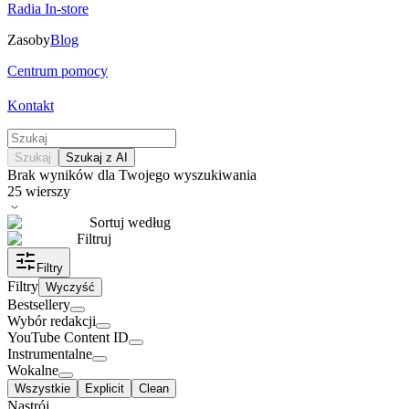
Radia In-store
Zasoby
Blog
Centrum pomocy
Kontakt
Szukaj
Szukaj z AI
Brak wyników dla Twojego wyszukiwania
25
wierszy
Sortuj według
Filtruj
Filtry
Filtry
Wyczyść
Bestsellery
Wybór redakcji
YouTube Content ID
Instrumentalne
Wokalne
Wszystkie
Explicit
Clean
Nastrój