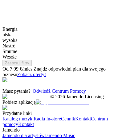
Energia
niska
wysoka
Nastrój
Smutne
Wesołe
Zastosuj filtry
Od 7,99 €/mies.
Znajdź odpowiedni plan dla swojego
biznesu
Zobacz oferty!
Masz pytania?"
Odwiedź Centrum Pomocy
©
2026
Jamendo Licensing
Pobierz aplikację
Przydatne linki
Katalog muzyki
Radia In-store
Cennik
Kontakt
Centrum
pomocy
Kontakt
Jamendo
Jamendo dla artystów
Jamendo Music