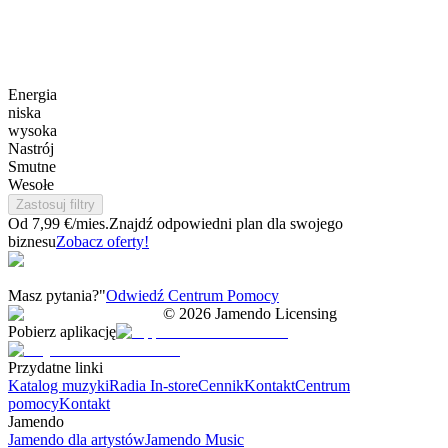
Energia
niska
wysoka
Nastrój
Smutne
Wesołe
Zastosuj filtry
Od 7,99 €/mies.
Znajdź odpowiedni plan dla swojego
biznesu
Zobacz oferty!
Masz pytania?"
Odwiedź Centrum Pomocy
©
2026
Jamendo Licensing
Pobierz aplikację
Przydatne linki
Katalog muzyki
Radia In-store
Cennik
Kontakt
Centrum
pomocy
Kontakt
Jamendo
Jamendo dla artystów
Jamendo Music