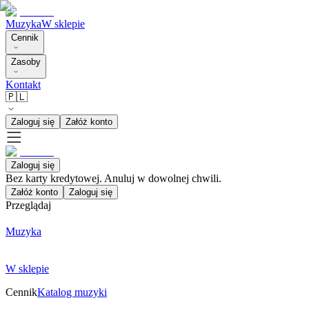
Muzyka
W sklepie
Cennik
Zasoby
Kontakt
🇵🇱
Zaloguj się
Załóż konto
Zaloguj się
Bez karty kredytowej. Anuluj w dowolnej chwili.
Załóż konto
Zaloguj się
Przeglądaj
Muzyka
W sklepie
Cennik
Katalog muzyki