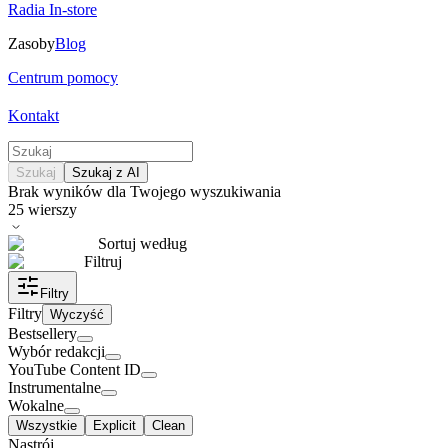
Radia In-store
Zasoby
Blog
Centrum pomocy
Kontakt
Szukaj
Szukaj z AI
Brak wyników dla Twojego wyszukiwania
25
wierszy
Sortuj według
Filtruj
Filtry
Filtry
Wyczyść
Bestsellery
Wybór redakcji
YouTube Content ID
Instrumentalne
Wokalne
Wszystkie
Explicit
Clean
Nastrój