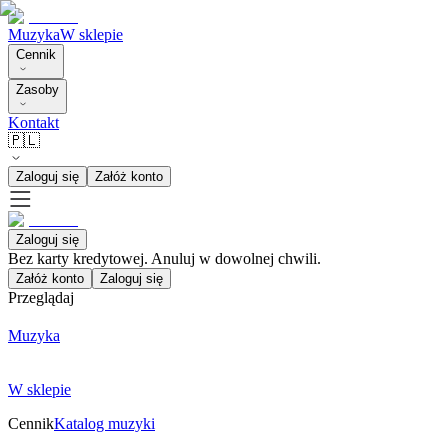
Muzyka
W sklepie
Cennik
Zasoby
Kontakt
🇵🇱
Zaloguj się
Załóż konto
Zaloguj się
Bez karty kredytowej. Anuluj w dowolnej chwili.
Załóż konto
Zaloguj się
Przeglądaj
Muzyka
W sklepie
Cennik
Katalog muzyki