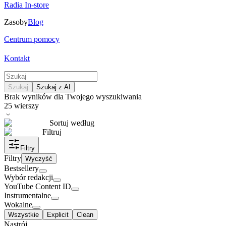
Radia In-store
Zasoby
Blog
Centrum pomocy
Kontakt
Szukaj
Szukaj z AI
Brak wyników dla Twojego wyszukiwania
25
wierszy
Sortuj według
Filtruj
Filtry
Filtry
Wyczyść
Bestsellery
Wybór redakcji
YouTube Content ID
Instrumentalne
Wokalne
Wszystkie
Explicit
Clean
Nastrój