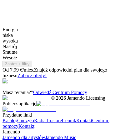
Energia
niska
wysoka
Nastrój
Smutne
Wesołe
Zastosuj filtry
Od 7,99 €/mies.
Znajdź odpowiedni plan dla swojego
biznesu
Zobacz oferty!
Masz pytania?"
Odwiedź Centrum Pomocy
©
2026
Jamendo Licensing
Pobierz aplikację
Przydatne linki
Katalog muzyki
Radia In-store
Cennik
Kontakt
Centrum
pomocy
Kontakt
Jamendo
Jamendo dla artystów
Jamendo Music