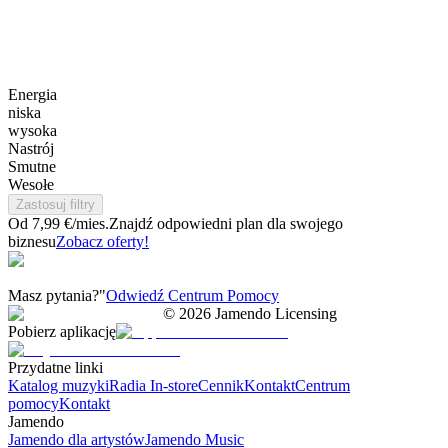
Energia
niska
wysoka
Nastrój
Smutne
Wesołe
Zastosuj filtry
Od 7,99 €/mies.
Znajdź odpowiedni plan dla swojego
biznesu
Zobacz oferty!
Masz pytania?"
Odwiedź Centrum Pomocy
©
2026
Jamendo Licensing
Pobierz aplikację
Przydatne linki
Katalog muzyki
Radia In-store
Cennik
Kontakt
Centrum
pomocy
Kontakt
Jamendo
Jamendo dla artystów
Jamendo Music