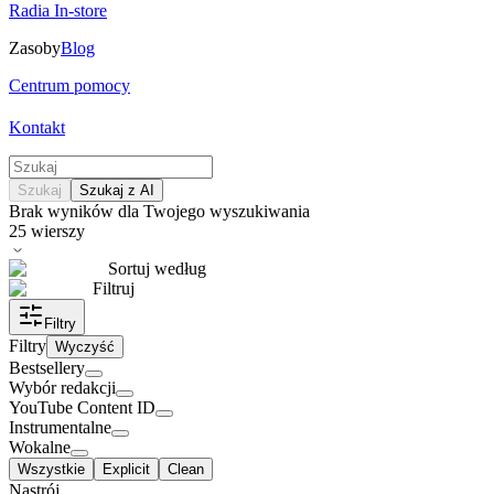
Radia In-store
Zasoby
Blog
Centrum pomocy
Kontakt
Szukaj
Szukaj z AI
Brak wyników dla Twojego wyszukiwania
25
wierszy
Sortuj według
Filtruj
Filtry
Filtry
Wyczyść
Bestsellery
Wybór redakcji
YouTube Content ID
Instrumentalne
Wokalne
Wszystkie
Explicit
Clean
Nastrój