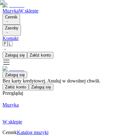
Muzyka
W sklepie
Cennik
Zasoby
Kontakt
🇵🇱
Zaloguj się
Załóż konto
Zaloguj się
Bez karty kredytowej. Anuluj w dowolnej chwili.
Załóż konto
Zaloguj się
Przeglądaj
Muzyka
W sklepie
Cennik
Katalog muzyki