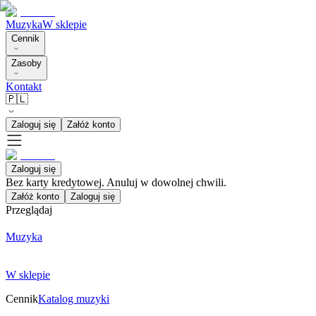
Muzyka
W sklepie
Cennik
Zasoby
Kontakt
🇵🇱
Zaloguj się
Załóż konto
Zaloguj się
Bez karty kredytowej. Anuluj w dowolnej chwili.
Załóż konto
Zaloguj się
Przeglądaj
Muzyka
W sklepie
Cennik
Katalog muzyki