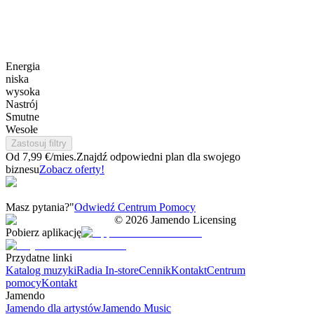
Energia
niska
wysoka
Nastrój
Smutne
Wesołe
Zastosuj filtry
Od 7,99 €/mies.
Znajdź odpowiedni plan dla swojego
biznesu
Zobacz oferty!
Masz pytania?"
Odwiedź Centrum Pomocy
©
2026
Jamendo Licensing
Pobierz aplikację
Przydatne linki
Katalog muzyki
Radia In-store
Cennik
Kontakt
Centrum
pomocy
Kontakt
Jamendo
Jamendo dla artystów
Jamendo Music