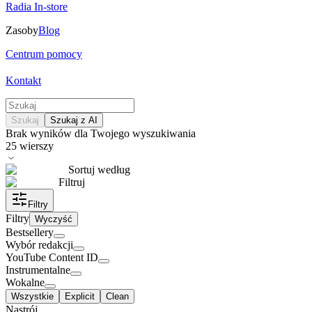
Radia In-store
Zasoby
Blog
Centrum pomocy
Kontakt
Szukaj
Szukaj z AI
Brak wyników dla Twojego wyszukiwania
25
wierszy
Sortuj według
Filtruj
Filtry
Filtry
Wyczyść
Bestsellery
Wybór redakcji
YouTube Content ID
Instrumentalne
Wokalne
Wszystkie
Explicit
Clean
Nastrój