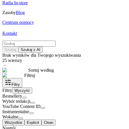
Radia In-store
Zasoby
Blog
Centrum pomocy
Kontakt
Szukaj
Szukaj z AI
Brak wyników dla Twojego wyszukiwania
25
wierszy
Sortuj według
Filtruj
Filtry
Filtry
Wyczyść
Bestsellery
Wybór redakcji
YouTube Content ID
Instrumentalne
Wokalne
Wszystkie
Explicit
Clean
Nastrój