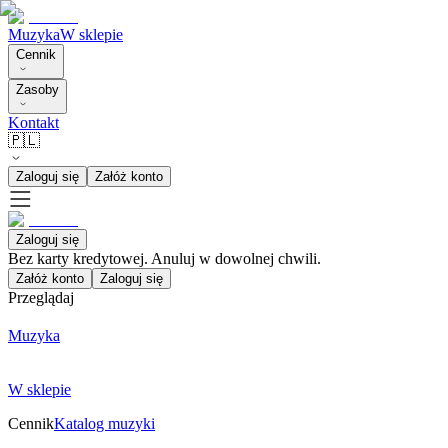
Muzyka
W sklepie
Cennik
Zasoby
Kontakt
🇵🇱
Zaloguj się
Załóż konto
Zaloguj się
Bez karty kredytowej. Anuluj w dowolnej chwili.
Załóż konto
Zaloguj się
Przeglądaj
Muzyka
W sklepie
Cennik
Katalog muzyki