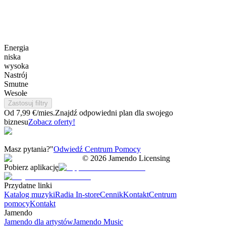
Energia
niska
wysoka
Nastrój
Smutne
Wesołe
Zastosuj filtry
Od 7,99 €/mies.
Znajdź odpowiedni plan dla swojego
biznesu
Zobacz oferty!
Masz pytania?"
Odwiedź Centrum Pomocy
©
2026
Jamendo Licensing
Pobierz aplikację
Przydatne linki
Katalog muzyki
Radia In-store
Cennik
Kontakt
Centrum
pomocy
Kontakt
Jamendo
Jamendo dla artystów
Jamendo Music