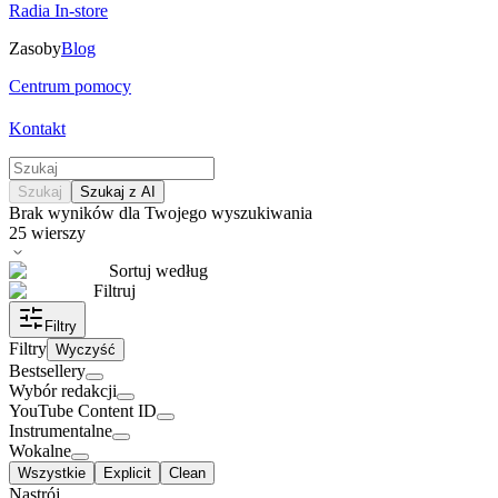
Radia In-store
Zasoby
Blog
Centrum pomocy
Kontakt
Szukaj
Szukaj z AI
Brak wyników dla Twojego wyszukiwania
25
wierszy
Sortuj według
Filtruj
Filtry
Filtry
Wyczyść
Bestsellery
Wybór redakcji
YouTube Content ID
Instrumentalne
Wokalne
Wszystkie
Explicit
Clean
Nastrój