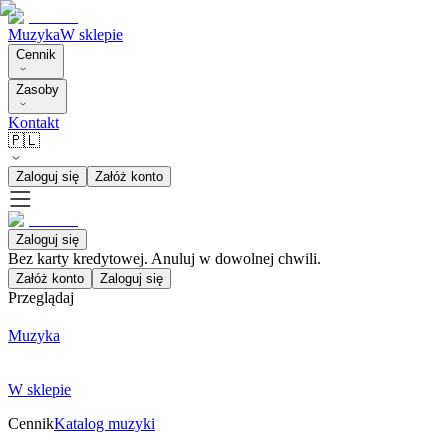
Muzyka
W sklepie
Cennik
Zasoby
Kontakt
🇵🇱
Zaloguj się
Załóż konto
Zaloguj się
Bez karty kredytowej. Anuluj w dowolnej chwili.
Załóż konto
Zaloguj się
Przeglądaj
Muzyka
W sklepie
Cennik
Katalog muzyki