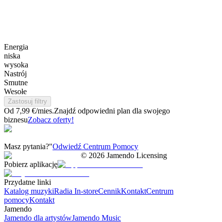
Energia
niska
wysoka
Nastrój
Smutne
Wesołe
Zastosuj filtry
Od 7,99 €/mies.
Znajdź odpowiedni plan dla swojego
biznesu
Zobacz oferty!
Masz pytania?"
Odwiedź Centrum Pomocy
©
2026
Jamendo Licensing
Pobierz aplikację
Przydatne linki
Katalog muzyki
Radia In-store
Cennik
Kontakt
Centrum
pomocy
Kontakt
Jamendo
Jamendo dla artystów
Jamendo Music