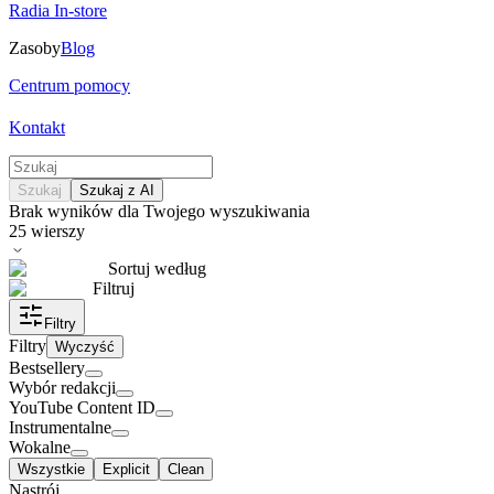
Radia In-store
Zasoby
Blog
Centrum pomocy
Kontakt
Szukaj
Szukaj z AI
Brak wyników dla Twojego wyszukiwania
25
wierszy
Sortuj według
Filtruj
Filtry
Filtry
Wyczyść
Bestsellery
Wybór redakcji
YouTube Content ID
Instrumentalne
Wokalne
Wszystkie
Explicit
Clean
Nastrój