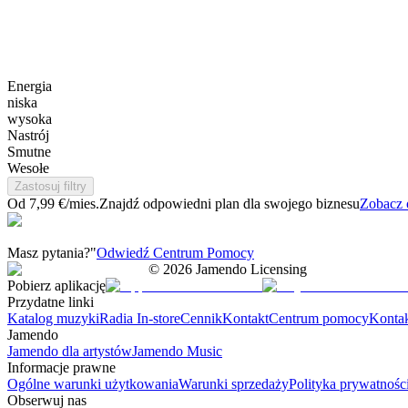
Energia
niska
wysoka
Nastrój
Smutne
Wesołe
Zastosuj filtry
Od 7,99 €/mies.
Znajdź odpowiedni plan dla swojego biznesu
Zobacz 
Masz pytania?"
Odwiedź Centrum Pomocy
©
2026
Jamendo Licensing
Pobierz aplikację
Przydatne linki
Katalog muzyki
Radia In-store
Cennik
Kontakt
Centrum pomocy
Konta
Jamendo
Jamendo dla artystów
Jamendo Music
Informacje prawne
Ogólne warunki użytkowania
Warunki sprzedaży
Polityka prywatnośc
Obserwuj nas