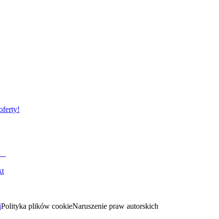
oferty!
kt
i
Polityka plików cookie
Naruszenie praw autorskich