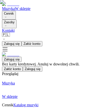
Muzyka
W sklepie
Cennik
Zasoby
Kontakt
🇵🇱
Zaloguj się
Załóż konto
Zaloguj się
Bez karty kredytowej. Anuluj w dowolnej chwili.
Załóż konto
Zaloguj się
Przeglądaj
Muzyka
W sklepie
Cennik
Katalog muzyki