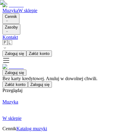
Muzyka
W sklepie
Cennik
Zasoby
Kontakt
🇵🇱
Zaloguj się
Załóż konto
Zaloguj się
Bez karty kredytowej. Anuluj w dowolnej chwili.
Załóż konto
Zaloguj się
Przeglądaj
Muzyka
W sklepie
Cennik
Katalog muzyki