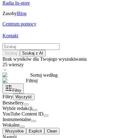
Radia In-store
Zasoby
Blog
Centrum pomocy
Kontakt
Szukaj
Szukaj z AI
Brak wyników dla Twojego wyszukiwania
25
wierszy
Sortuj według
Filtruj
Filtry
Filtry
Wyczyść
Bestsellery
Wybór redakcji
YouTube Content ID
Instrumentalne
Wokalne
Wszystkie
Explicit
Clean
Nastrój