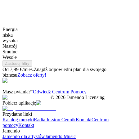
Energia
niska
wysoka
Nastrój
Smutne
Wesołe
Zastosuj filtry
Od 7,99 €/mies.
Znajdź odpowiedni plan dla swojego
biznesu
Zobacz oferty!
Masz pytania?"
Odwiedź Centrum Pomocy
©
2026
Jamendo Licensing
Pobierz aplikację
Przydatne linki
Katalog muzyki
Radia In-store
Cennik
Kontakt
Centrum
pomocy
Kontakt
Jamendo
Jamendo dla artystów
Jamendo Music