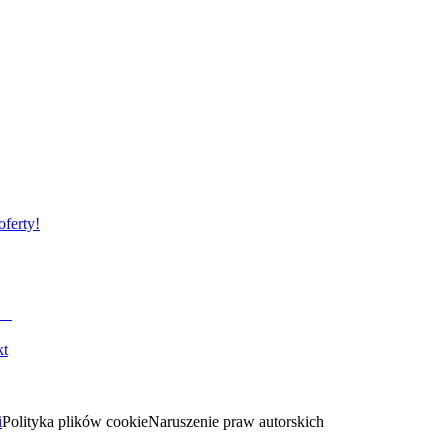
oferty!
kt
i
Polityka plików cookie
Naruszenie praw autorskich