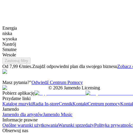
Energia
niska
wysoka
Nastrój
Smutne
Wesołe
Zastosuj filtry
Od 7,99 €/mies.
Znajdź odpowiedni plan dla swojego biznesu
Zobacz 
Masz pytania?"
Odwiedź Centrum Pomocy
©
2026
Jamendo Licensing
Pobierz aplikację
Przydatne linki
Katalog muzyki
Radia In-store
Cennik
Kontakt
Centrum pomocy
Konta
Jamendo
Jamendo dla artystów
Jamendo Music
Informacje prawne
Ogólne warunki użytkowania
Warunki sprzedaży
Polityka prywatnośc
Obserwuj nas