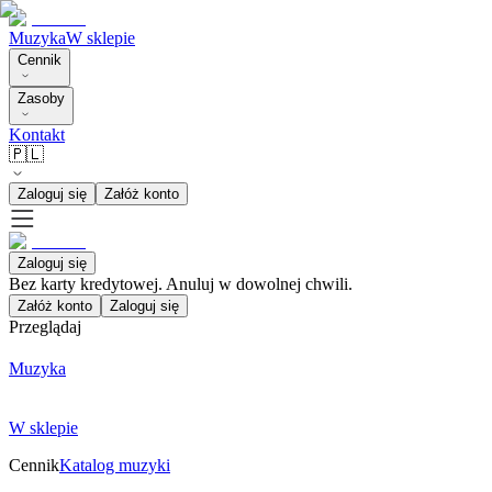
Muzyka
W sklepie
Cennik
Zasoby
Kontakt
🇵🇱
Zaloguj się
Załóż konto
Zaloguj się
Bez karty kredytowej. Anuluj w dowolnej chwili.
Załóż konto
Zaloguj się
Przeglądaj
Muzyka
W sklepie
Cennik
Katalog muzyki