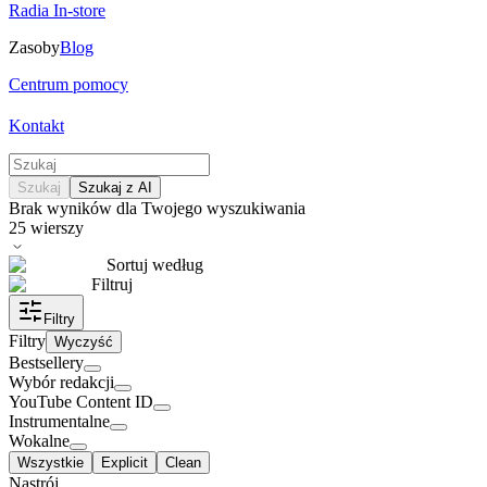
Radia In-store
Zasoby
Blog
Centrum pomocy
Kontakt
Szukaj
Szukaj z AI
Brak wyników dla Twojego wyszukiwania
25
wierszy
Sortuj według
Filtruj
Filtry
Filtry
Wyczyść
Bestsellery
Wybór redakcji
YouTube Content ID
Instrumentalne
Wokalne
Wszystkie
Explicit
Clean
Nastrój