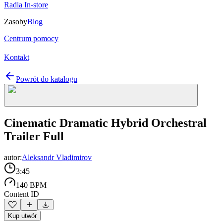
Radia In-store
Zasoby
Blog
Centrum pomocy
Kontakt
Powrót do katalogu
Cinematic Dramatic Hybrid Orchestral
Trailer Full
autor:
Aleksandr Vladimirov
3:45
140 BPM
Content ID
Kup utwór