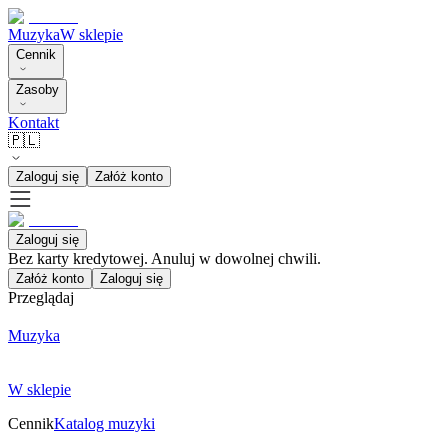
Muzyka
W sklepie
Cennik
Zasoby
Kontakt
🇵🇱
Zaloguj się
Załóż konto
Zaloguj się
Bez karty kredytowej. Anuluj w dowolnej chwili.
Załóż konto
Zaloguj się
Przeglądaj
Muzyka
W sklepie
Cennik
Katalog muzyki