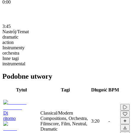
0:00
3:45
Nastrój/Temat
dramatic
action
Instrumenty
orchestra
Inne tagi
instrumental
Podobne utwory
Tytuł
Tagi
Długość
BPM
Di
Classical/Modern
ritorno
Compositions, Orchestra,
3:20
-
Filmscore, Film, Neutral,
Dramatic