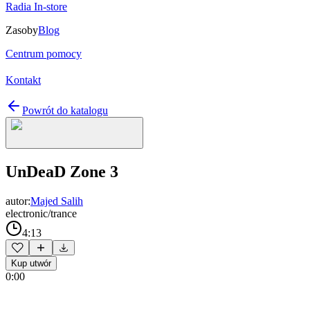
Radia In-store
Zasoby
Blog
Centrum pomocy
Kontakt
Powrót do katalogu
UnDeaD Zone 3
autor:
Majed Salih
electronic/trance
4:13
Kup utwór
0:00