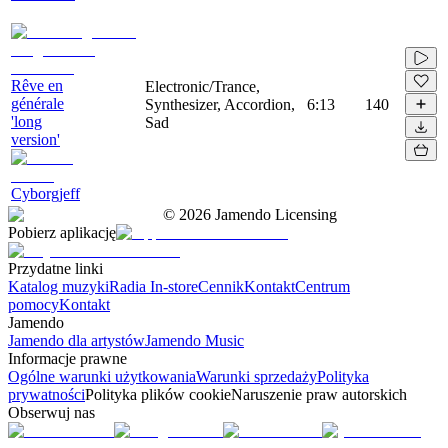
Rêve en
Electronic/Trance,
générale
Synthesizer, Accordion,
6:13
140
'long
Sad
version'
Cyborgjeff
©
2026
Jamendo Licensing
Pobierz aplikację
Przydatne linki
Katalog muzyki
Radia In-store
Cennik
Kontakt
Centrum
pomocy
Kontakt
Jamendo
Jamendo dla artystów
Jamendo Music
Informacje prawne
Ogólne warunki użytkowania
Warunki sprzedaży
Polityka
prywatności
Polityka plików cookie
Naruszenie praw autorskich
Obserwuj nas