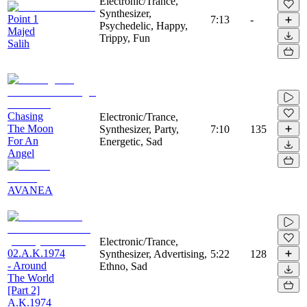
Electronic/Trance,
Synthesizer,
Point 1
7:13
-
Psychedelic, Happy,
Majed
Trippy, Fun
Salih
Chasing
Electronic/Trance,
The Moon
Synthesizer, Party,
7:10
135
For An
Energetic, Sad
Angel
AVANEA
Electronic/Trance,
02.A.K.1974
Synthesizer, Advertising,
5:22
128
- Around
Ethno, Sad
The World
[Part 2]
A.K.1974