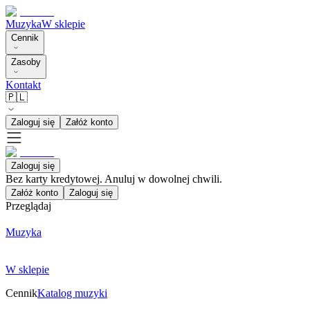
Muzyka
W sklepie
Cennik
Zasoby
Kontakt
🇵🇱
Zaloguj się
Załóż konto
Zaloguj się
Bez karty kredytowej. Anuluj w dowolnej chwili.
Załóż konto
Zaloguj się
Przeglądaj
Muzyka
W sklepie
Cennik
Katalog muzyki