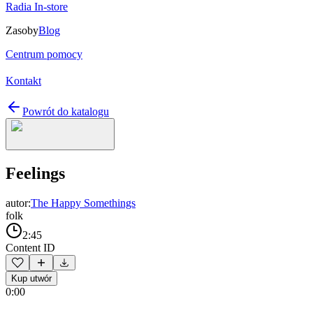
Radia In-store
Zasoby
Blog
Centrum pomocy
Kontakt
Powrót do katalogu
Feelings
autor:
The Happy Somethings
folk
2:45
Content ID
Kup utwór
0:00