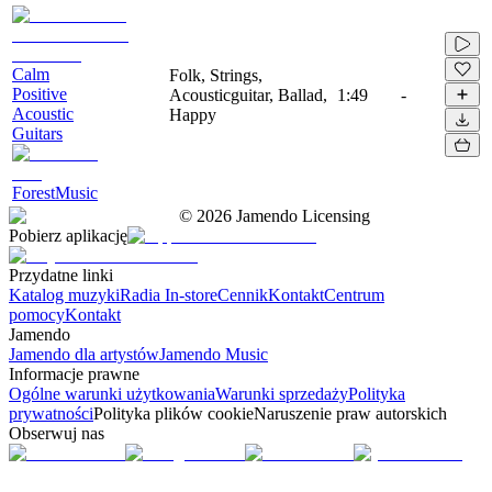
Calm
Folk, Strings,
Positive
Acousticguitar, Ballad,
1:49
-
Acoustic
Happy
Guitars
ForestMusic
©
2026
Jamendo Licensing
Pobierz aplikację
Przydatne linki
Katalog muzyki
Radia In-store
Cennik
Kontakt
Centrum
pomocy
Kontakt
Jamendo
Jamendo dla artystów
Jamendo Music
Informacje prawne
Ogólne warunki użytkowania
Warunki sprzedaży
Polityka
prywatności
Polityka plików cookie
Naruszenie praw autorskich
Obserwuj nas