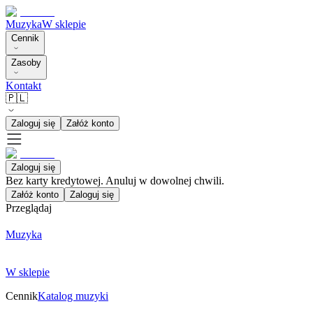
Muzyka
W sklepie
Cennik
Zasoby
Kontakt
🇵🇱
Zaloguj się
Załóż konto
Zaloguj się
Bez karty kredytowej. Anuluj w dowolnej chwili.
Załóż konto
Zaloguj się
Przeglądaj
Muzyka
W sklepie
Cennik
Katalog muzyki