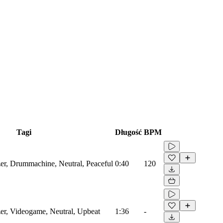
Tagi
Długość
BPM
zer, Drummachine, Neutral, Peaceful
0:40
120
zer, Videogame, Neutral, Upbeat
1:36
-