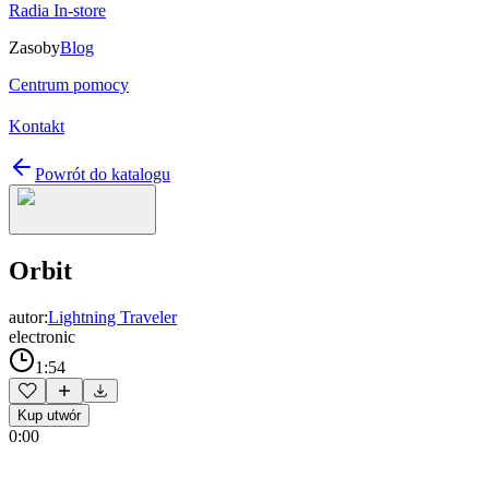
Radia In-store
Zasoby
Blog
Centrum pomocy
Kontakt
Powrót do katalogu
Orbit
autor:
Lightning Traveler
electronic
1:54
Kup utwór
0:00