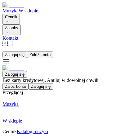
Muzyka
W sklepie
Cennik
Zasoby
Kontakt
🇵🇱
Zaloguj się
Załóż konto
Zaloguj się
Bez karty kredytowej. Anuluj w dowolnej chwili.
Załóż konto
Zaloguj się
Przeglądaj
Muzyka
W sklepie
Cennik
Katalog muzyki