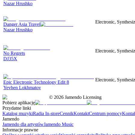
Nazar Hrushko
Electronic, Synthesi
Danger Asia Travel
Nazar Hrushko
Electronic, Synthesiz
No Regrets
DJ35X
Electronic, Synthesiz
Epic Electronic Technology Edit 8
Yevhen Lokhmatov
©
2026
Jamendo Licensing
Pobierz aplikację
Przydatne linki
Katalog muzyki
Radia In-store
Cennik
Kontakt
Centrum pomocy
Konta
Jamendo
Jamendo dla artystów
Jamendo Music
Informacje prawne