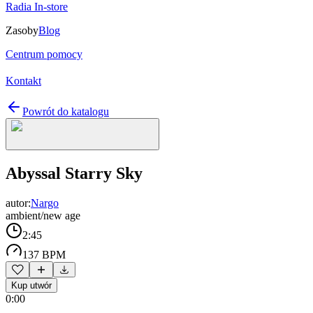
Radia In-store
Zasoby
Blog
Centrum pomocy
Kontakt
Powrót do katalogu
Abyssal Starry Sky
autor:
Nargo
ambient/new age
2:45
137 BPM
Kup utwór
0:00