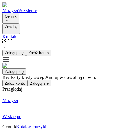
Muzyka
W sklepie
Cennik
Zasoby
Kontakt
🇵🇱
Zaloguj się
Załóż konto
Zaloguj się
Bez karty kredytowej. Anuluj w dowolnej chwili.
Załóż konto
Zaloguj się
Przeglądaj
Muzyka
W sklepie
Cennik
Katalog muzyki