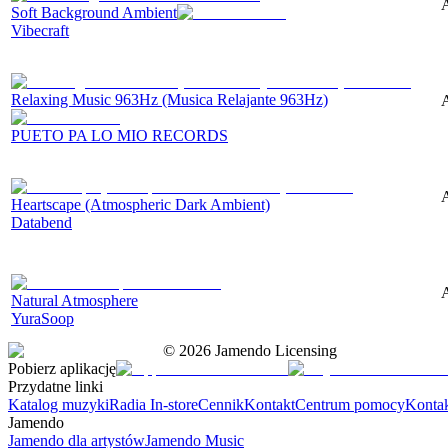
A
Soft Background Ambient
Vibecraft
Relaxing Music 963Hz (Musica Relajante 963Hz)
A
PUETO PA LO MIO RECORDS
Heartscape (Atmospheric Dark Ambient)
Databend
A
Natural Atmosphere
YuraSoop
©
2026
Jamendo Licensing
Pobierz aplikację
Przydatne linki
Katalog muzyki
Radia In-store
Cennik
Kontakt
Centrum pomocy
Konta
Jamendo
Jamendo dla artystów
Jamendo Music