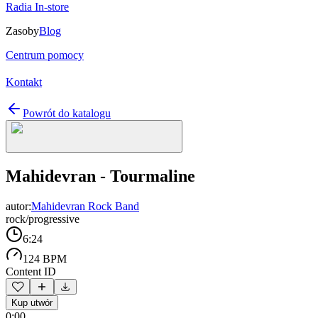
Radia In-store
Zasoby
Blog
Centrum pomocy
Kontakt
Powrót do katalogu
Mahidevran - Tourmaline
autor:
Mahidevran Rock Band
rock/progressive
6:24
124 BPM
Content ID
Kup utwór
0:00