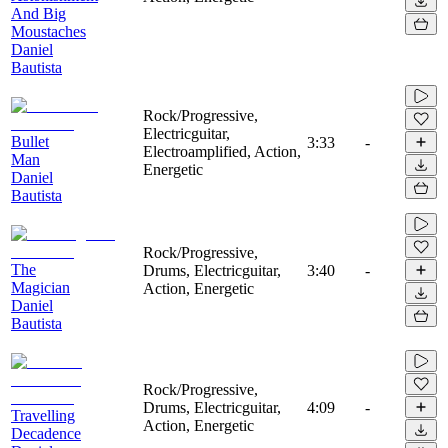
And Big
Moustaches
Daniel
Bautista
Rock/Progressive,
Electricguitar,
Bullet
3:33
-
Electroamplified, Action,
Man
Energetic
Daniel
Bautista
Rock/Progressive,
The
Drums, Electricguitar,
3:40
-
Magician
Action, Energetic
Daniel
Bautista
Rock/Progressive,
Drums, Electricguitar,
4:09
-
Travelling
Action, Energetic
Decadence