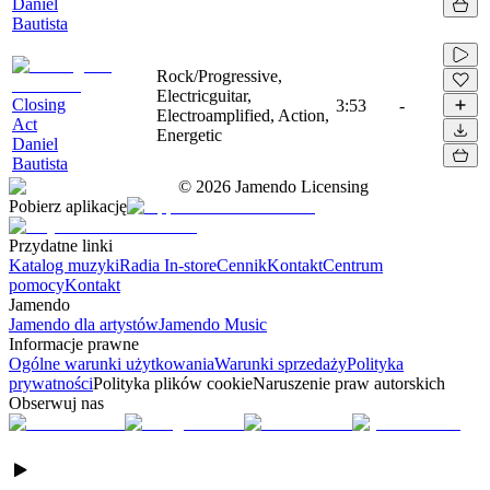
Daniel
Bautista
Rock/Progressive,
Electricguitar,
Closing
3:53
-
Electroamplified, Action,
Act
Energetic
Daniel
Bautista
©
2026
Jamendo Licensing
Pobierz aplikację
Przydatne linki
Katalog muzyki
Radia In-store
Cennik
Kontakt
Centrum
pomocy
Kontakt
Jamendo
Jamendo dla artystów
Jamendo Music
Informacje prawne
Ogólne warunki użytkowania
Warunki sprzedaży
Polityka
prywatności
Polityka plików cookie
Naruszenie praw autorskich
Obserwuj nas