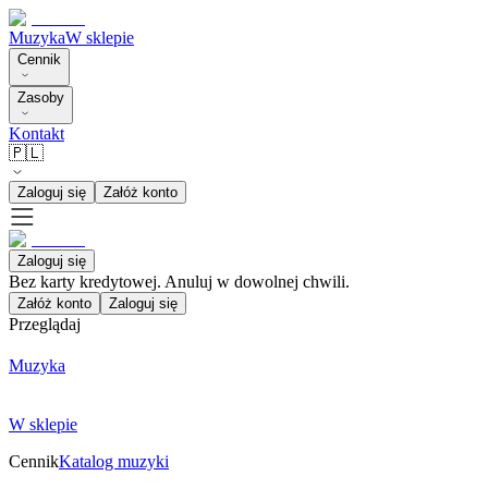
Muzyka
W sklepie
Cennik
Zasoby
Kontakt
🇵🇱
Zaloguj się
Załóż konto
Zaloguj się
Bez karty kredytowej. Anuluj w dowolnej chwili.
Załóż konto
Zaloguj się
Przeglądaj
Muzyka
W sklepie
Cennik
Katalog muzyki