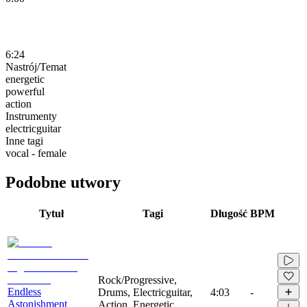
6:24
Nastrój/Temat
energetic
powerful
action
Instrumenty
electricguitar
Inne tagi
vocal - female
Podobne utwory
Tytuł
Tagi
Długość
BPM
Rock/Progressive,
Endless
Drums, Electricguitar,
4:03
-
Astonishment
Action, Energetic