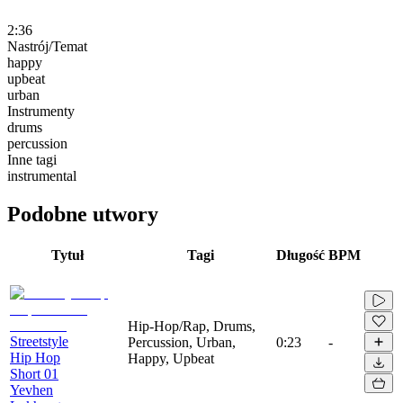
2:36
Nastrój/Temat
happy
upbeat
urban
Instrumenty
drums
percussion
Inne tagi
instrumental
Podobne utwory
Tytuł
Tagi
Długość
BPM
Hip-Hop/Rap, Drums,
Streetstyle
Percussion, Urban,
0:23
-
Hip Hop
Happy, Upbeat
Short 01
Yevhen