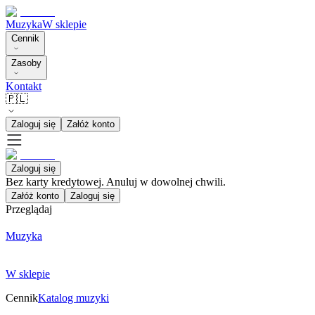
Muzyka
W sklepie
Cennik
Zasoby
Kontakt
🇵🇱
Zaloguj się
Załóż konto
Zaloguj się
Bez karty kredytowej. Anuluj w dowolnej chwili.
Załóż konto
Zaloguj się
Przeglądaj
Muzyka
W sklepie
Cennik
Katalog muzyki