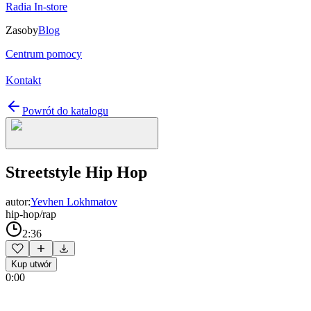
Radia In-store
Zasoby
Blog
Centrum pomocy
Kontakt
Powrót do katalogu
Streetstyle Hip Hop
autor:
Yevhen Lokhmatov
hip-hop/rap
2:36
Kup utwór
0:00