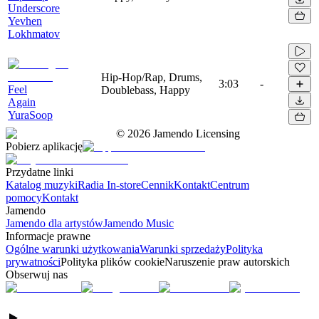
Underscore
Yevhen
Lokhmatov
Hip-Hop/Rap, Drums,
3:03
-
Feel
Doublebass, Happy
Again
YuraSoop
©
2026
Jamendo Licensing
Pobierz aplikację
Przydatne linki
Katalog muzyki
Radia In-store
Cennik
Kontakt
Centrum
pomocy
Kontakt
Jamendo
Jamendo dla artystów
Jamendo Music
Informacje prawne
Ogólne warunki użytkowania
Warunki sprzedaży
Polityka
prywatności
Polityka plików cookie
Naruszenie praw autorskich
Obserwuj nas