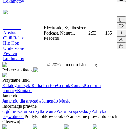
Lokhmatov
Electronic, Synthesizer,
Abstract
Podcast, Neutral,
2:53
135
Chill Relax
Peaceful
Hip Hop
Underscore
Yevhen
Lokhmatov
©
2026
Jamendo Licensing
Pobierz aplikację
Przydatne linki
Katalog muzyki
Radia In-store
Cennik
Kontakt
Centrum
pomocy
Kontakt
Jamendo
Jamendo dla artystów
Jamendo Music
Informacje prawne
Ogólne warunki użytkowania
Warunki sprzedaży
Polityka
prywatności
Polityka plików cookie
Naruszenie praw autorskich
Obserwuj nas