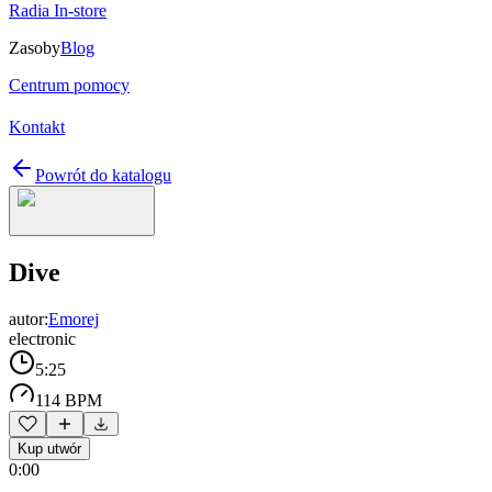
Radia In-store
Zasoby
Blog
Centrum pomocy
Kontakt
Powrót do katalogu
Dive
autor:
Emorej
electronic
5:25
114 BPM
Kup utwór
0:00