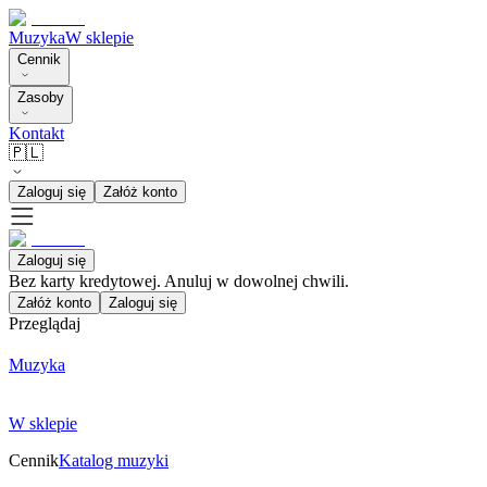
Muzyka
W sklepie
Cennik
Zasoby
Kontakt
🇵🇱
Zaloguj się
Załóż konto
Zaloguj się
Bez karty kredytowej. Anuluj w dowolnej chwili.
Załóż konto
Zaloguj się
Przeglądaj
Muzyka
W sklepie
Cennik
Katalog muzyki