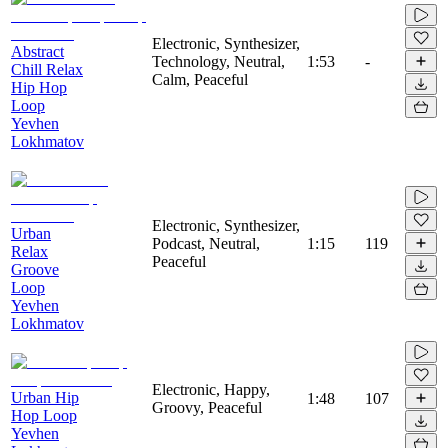
Electronic, Synthesizer,
Abstract
Technology, Neutral,
1:53
-
Chill Relax
Calm, Peaceful
Hip Hop
Loop
Yevhen
Lokhmatov
Electronic, Synthesizer,
Urban
Podcast, Neutral,
1:15
119
Relax
Peaceful
Groove
Loop
Yevhen
Lokhmatov
Electronic, Happy,
Urban Hip
1:48
107
Groovy, Peaceful
Hop Loop
Yevhen