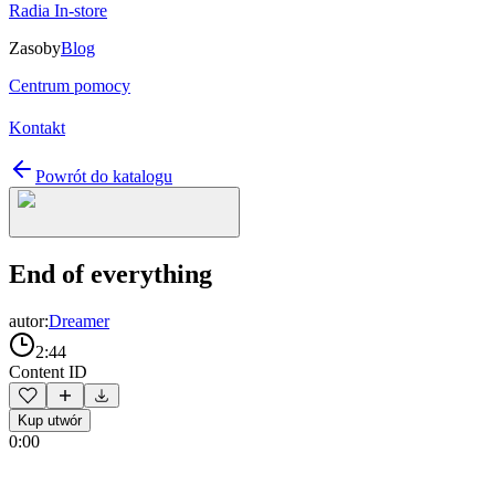
Radia In-store
Zasoby
Blog
Centrum pomocy
Kontakt
Powrót do katalogu
End of everything
autor:
Dreamer
2:44
Content ID
Kup utwór
0:00