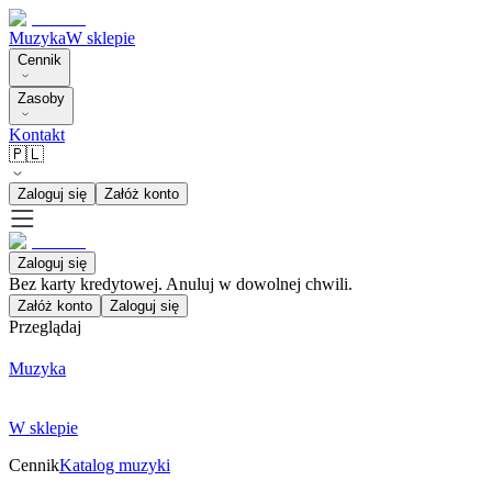
Muzyka
W sklepie
Cennik
Zasoby
Kontakt
🇵🇱
Zaloguj się
Załóż konto
Zaloguj się
Bez karty kredytowej. Anuluj w dowolnej chwili.
Załóż konto
Zaloguj się
Przeglądaj
Muzyka
W sklepie
Cennik
Katalog muzyki