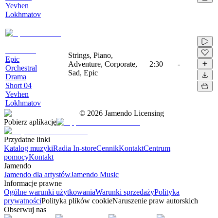
Yevhen
Lokhmatov
Strings, Piano,
Epic
Adventure, Corporate,
2:30
-
Orchestral
Sad, Epic
Drama
Short 04
Yevhen
Lokhmatov
©
2026
Jamendo Licensing
Pobierz aplikację
Przydatne linki
Katalog muzyki
Radia In-store
Cennik
Kontakt
Centrum
pomocy
Kontakt
Jamendo
Jamendo dla artystów
Jamendo Music
Informacje prawne
Ogólne warunki użytkowania
Warunki sprzedaży
Polityka
prywatności
Polityka plików cookie
Naruszenie praw autorskich
Obserwuj nas