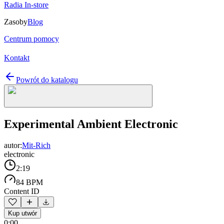
Radia In-store
Zasoby
Blog
Centrum pomocy
Kontakt
Powrót do katalogu
Experimental Ambient Electronic
autor:
Mit-Rich
electronic
2:19
84 BPM
Content ID
Kup utwór
0:00