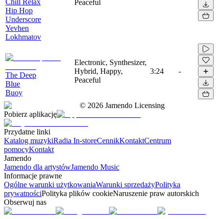
Chill Relax
Peaceful
Hip Hop
Underscore
Yevhen
Lokhmatov
Electronic, Synthesizer,
Hybrid, Happy,
3:24
-
The Deep
Peaceful
Blue
Buoy
©
2026
Jamendo Licensing
Pobierz aplikację
Przydatne linki
Katalog muzyki
Radia In-store
Cennik
Kontakt
Centrum
pomocy
Kontakt
Jamendo
Jamendo dla artystów
Jamendo Music
Informacje prawne
Ogólne warunki użytkowania
Warunki sprzedaży
Polityka
prywatności
Polityka plików cookie
Naruszenie praw autorskich
Obserwuj nas