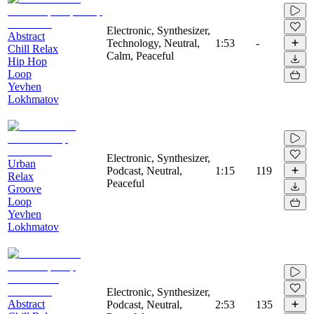
Electronic, Synthesizer,
Abstract
Technology, Neutral,
1:53
-
Chill Relax
Calm, Peaceful
Hip Hop
Loop
Yevhen
Lokhmatov
Electronic, Synthesizer,
Urban
Podcast, Neutral,
1:15
119
Relax
Peaceful
Groove
Loop
Yevhen
Lokhmatov
Electronic, Synthesizer,
Abstract
Podcast, Neutral,
2:53
135