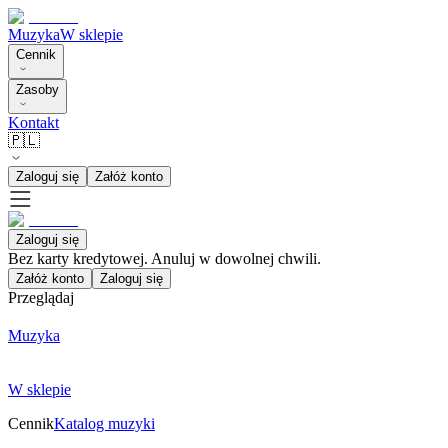
Muzyka
W sklepie
Cennik
Zasoby
Kontakt
🇵🇱
Zaloguj się
Załóż konto
Zaloguj się
Bez karty kredytowej. Anuluj w dowolnej chwili.
Załóż konto
Zaloguj się
Przeglądaj
Muzyka
W sklepie
Cennik
Katalog muzyki