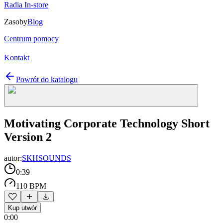
Radia In-store
Zasoby
Blog
Centrum pomocy
Kontakt
Powrót do katalogu
Motivating Corporate Technology Short
Version 2
autor:
SKHSOUNDS
0:39
110 BPM
Kup utwór
0:00