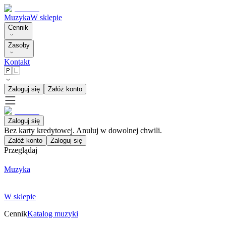
Muzyka
W sklepie
Cennik
Zasoby
Kontakt
🇵🇱
Zaloguj się
Załóż konto
Zaloguj się
Bez karty kredytowej. Anuluj w dowolnej chwili.
Załóż konto
Zaloguj się
Przeglądaj
Muzyka
W sklepie
Cennik
Katalog muzyki