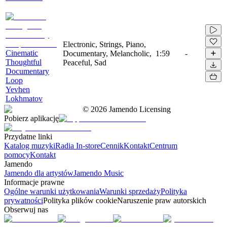
Electronic, Strings, Piano,
Cinematic
Documentary, Melancholic,
1:59
-
Thoughtful
Peaceful, Sad
Documentary
Loop
Yevhen
Lokhmatov
©
2026
Jamendo Licensing
Pobierz aplikację
Przydatne linki
Katalog muzyki
Radia In-store
Cennik
Kontakt
Centrum
pomocy
Kontakt
Jamendo
Jamendo dla artystów
Jamendo Music
Informacje prawne
Ogólne warunki użytkowania
Warunki sprzedaży
Polityka
prywatności
Polityka plików cookie
Naruszenie praw autorskich
Obserwuj nas