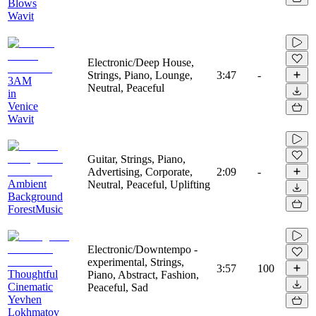
Blows
Wavit
Electronic/Deep House,
Strings, Piano, Lounge,
3:47
-
3AM
Neutral, Peaceful
in
Venice
Wavit
Guitar, Strings, Piano,
Advertising, Corporate,
2:09
-
Ambient
Neutral, Peaceful, Uplifting
Background
ForestMusic
Electronic/Downtempo -
experimental, Strings,
3:57
100
Thoughtful
Piano, Abstract, Fashion,
Cinematic
Peaceful, Sad
Yevhen
Lokhmatov