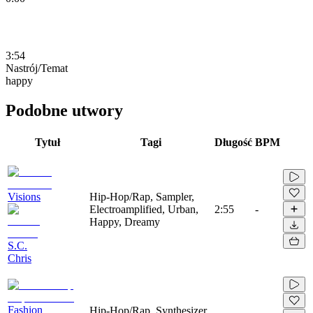
3:54
Nastrój/Temat
happy
Podobne utwory
Tytuł
Tagi
Długość
BPM
Visions
Hip-Hop/Rap, Sampler,
Electroamplified, Urban,
2:55
-
Happy, Dreamy
S.C.
Chris
Fashion
Hip-Hop/Rap, Synthesizer,