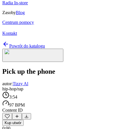
Radia In-store
Zasoby
Blog
Centrum pomocy
Kontakt
Powrót do katalogu
Pick up the phone
autor:
Tizzy Al
hip-hop/rap
3:54
97 BPM
Content ID
Kup utwór
0:00