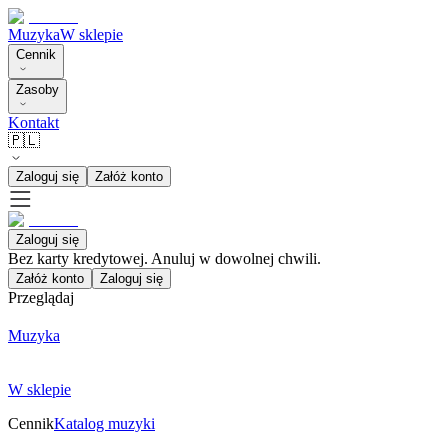
Muzyka
W sklepie
Cennik
Zasoby
Kontakt
🇵🇱
Zaloguj się
Załóż konto
Zaloguj się
Bez karty kredytowej. Anuluj w dowolnej chwili.
Załóż konto
Zaloguj się
Przeglądaj
Muzyka
W sklepie
Cennik
Katalog muzyki