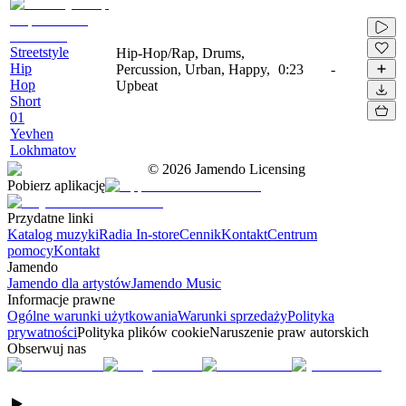
Streetstyle
Hip-Hop/Rap, Drums,
Hip
Percussion, Urban, Happy,
0:23
-
Hop
Upbeat
Short
01
Yevhen
Lokhmatov
©
2026
Jamendo Licensing
Pobierz aplikację
Przydatne linki
Katalog muzyki
Radia In-store
Cennik
Kontakt
Centrum
pomocy
Kontakt
Jamendo
Jamendo dla artystów
Jamendo Music
Informacje prawne
Ogólne warunki użytkowania
Warunki sprzedaży
Polityka
prywatności
Polityka plików cookie
Naruszenie praw autorskich
Obserwuj nas