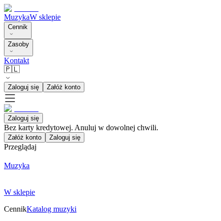
Muzyka
W sklepie
Cennik
Zasoby
Kontakt
🇵🇱
Zaloguj się
Załóż konto
Zaloguj się
Bez karty kredytowej. Anuluj w dowolnej chwili.
Załóż konto
Zaloguj się
Przeglądaj
Muzyka
W sklepie
Cennik
Katalog muzyki