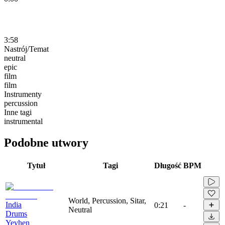
3:58
Nastrój/Temat
neutral
epic
film
film
Instrumenty
percussion
Inne tagi
instrumental
Podobne utwory
Tytuł
Tagi
Długość
BPM
World, Percussion, Sitar,
India
0:21
-
Neutral
Drums
Yevhen