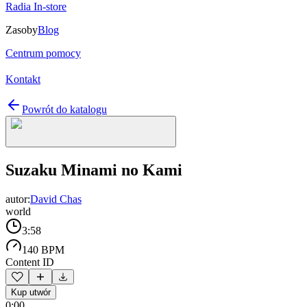
Radia In-store
Zasoby
Blog
Centrum pomocy
Kontakt
Powrót do katalogu
Suzaku Minami no Kami
autor:
David Chas
world
3:58
140 BPM
Content ID
Kup utwór
0:00