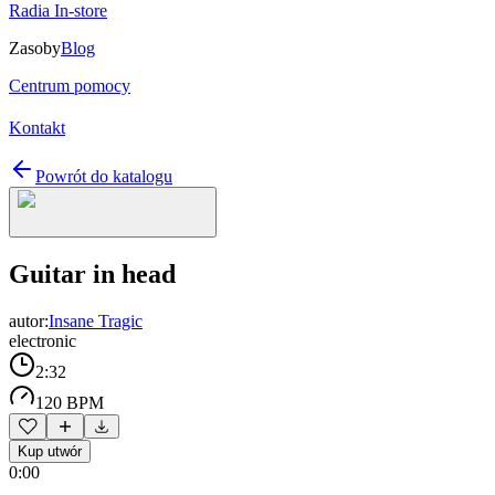
Radia In-store
Zasoby
Blog
Centrum pomocy
Kontakt
Powrót do katalogu
Guitar in head
autor:
Insane Tragic
electronic
2:32
120 BPM
Kup utwór
0:00