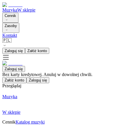
Muzyka
W sklepie
Cennik
Zasoby
Kontakt
🇵🇱
Zaloguj się
Załóż konto
Zaloguj się
Bez karty kredytowej. Anuluj w dowolnej chwili.
Załóż konto
Zaloguj się
Przeglądaj
Muzyka
W sklepie
Cennik
Katalog muzyki