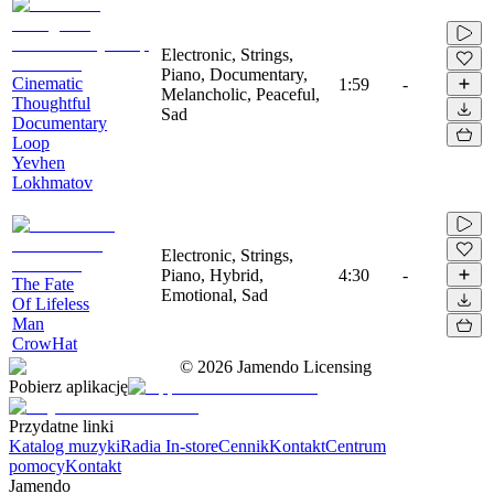
Electronic, Strings,
Piano, Documentary,
Cinematic
1:59
-
Melancholic, Peaceful,
Thoughtful
Sad
Documentary
Loop
Yevhen
Lokhmatov
Electronic, Strings,
Piano, Hybrid,
4:30
-
The Fate
Emotional, Sad
Of Lifeless
Man
CrowHat
©
2026
Jamendo Licensing
Pobierz aplikację
Przydatne linki
Katalog muzyki
Radia In-store
Cennik
Kontakt
Centrum
pomocy
Kontakt
Jamendo