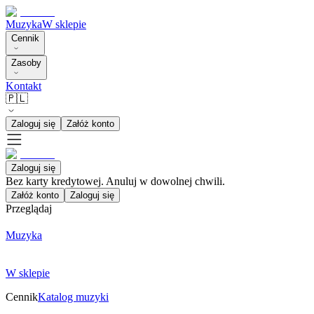
Muzyka
W sklepie
Cennik
Zasoby
Kontakt
🇵🇱
Zaloguj się
Załóż konto
Zaloguj się
Bez karty kredytowej. Anuluj w dowolnej chwili.
Załóż konto
Zaloguj się
Przeglądaj
Muzyka
W sklepie
Cennik
Katalog muzyki