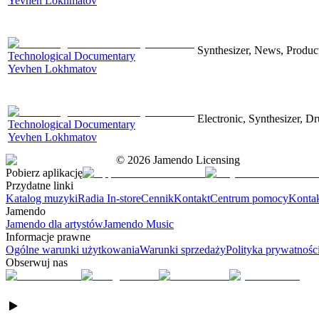
Yevhen Lokhmatov
Synthesizer, News, Producti
Technological Documentary
Yevhen Lokhmatov
Electronic, Synthesizer, D
Technological Documentary
Yevhen Lokhmatov
©
2026
Jamendo Licensing
Pobierz aplikację
Przydatne linki
Katalog muzyki
Radia In-store
Cennik
Kontakt
Centrum pomocy
Konta
Jamendo
Jamendo dla artystów
Jamendo Music
Informacje prawne
Ogólne warunki użytkowania
Warunki sprzedaży
Polityka prywatnośc
Obserwuj nas