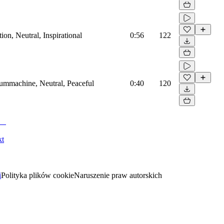
on, Neutral, Inspirational
0:56
122
rummachine, Neutral, Peaceful
0:40
120
kt
i
Polityka plików cookie
Naruszenie praw autorskich