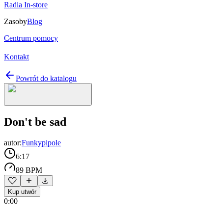
Radia In-store
Zasoby
Blog
Centrum pomocy
Kontakt
Powrót do katalogu
Don't be sad
autor:
Funkypipole
6:17
89 BPM
Kup utwór
0:00