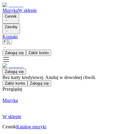
Muzyka
W sklepie
Cennik
Zasoby
Kontakt
🇵🇱
Zaloguj się
Załóż konto
Zaloguj się
Bez karty kredytowej. Anuluj w dowolnej chwili.
Załóż konto
Zaloguj się
Przeglądaj
Muzyka
W sklepie
Cennik
Katalog muzyki