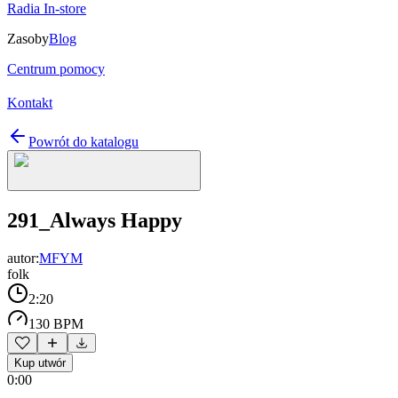
Radia In-store
Zasoby
Blog
Centrum pomocy
Kontakt
Powrót do katalogu
291_Always Happy
autor:
MFYM
folk
2:20
130 BPM
Kup utwór
0:00