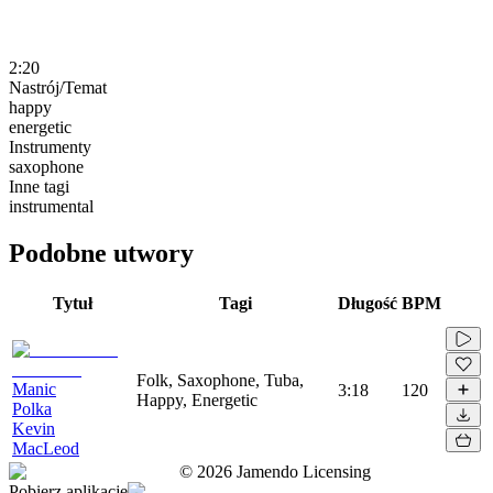
2:20
Nastrój/Temat
happy
energetic
Instrumenty
saxophone
Inne tagi
instrumental
Podobne utwory
Tytuł
Tagi
Długość
BPM
Folk, Saxophone, Tuba,
Manic
3:18
120
Happy, Energetic
Polka
Kevin
MacLeod
©
2026
Jamendo Licensing
Pobierz aplikację