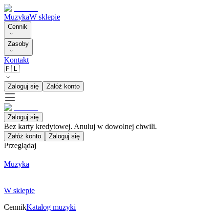
Muzyka
W sklepie
Cennik
Zasoby
Kontakt
🇵🇱
Zaloguj się
Załóż konto
Zaloguj się
Bez karty kredytowej. Anuluj w dowolnej chwili.
Załóż konto
Zaloguj się
Przeglądaj
Muzyka
W sklepie
Cennik
Katalog muzyki