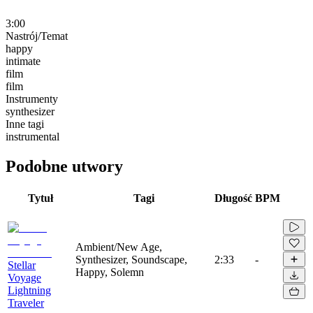
3:00
Nastrój/Temat
happy
intimate
film
film
Instrumenty
synthesizer
Inne tagi
instrumental
Podobne utwory
Tytuł
Tagi
Długość
BPM
Ambient/New Age,
Synthesizer, Soundscape,
2:33
-
Stellar
Happy, Solemn
Voyage
Lightning
Traveler