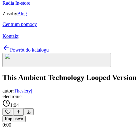
Radia In-store
Zasoby
Blog
Centrum pomocy
Kontakt
Powrót do katalogu
This Ambient Technology Looped Version
autor:
Thesieryj
electronic
1:04
Kup utwór
0:00