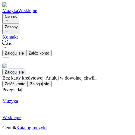
Muzyka
W sklepie
Cennik
Zasoby
Kontakt
🇵🇱
Zaloguj się
Załóż konto
Zaloguj się
Bez karty kredytowej. Anuluj w dowolnej chwili.
Załóż konto
Zaloguj się
Przeglądaj
Muzyka
W sklepie
Cennik
Katalog muzyki