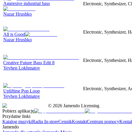
Aggresive industrial bass
Electronic, Synthesizer, 
Nazar Hrushko
Electronic, Synthesizer, 
All is Good
Nazar Hrushko
Electronic, Synthesizer, 
Creative Future Bass Edit 8
Yevhen Lokhmatov
Electronic, Synthesizer, A
Uplifting Pop Loop
Yevhen Lokhmatov
©
2026
Jamendo Licensing
Pobierz aplikację
Przydatne linki
Katalog muzyki
Radia In-store
Cennik
Kontakt
Centrum pomocy
Konta
Jamendo