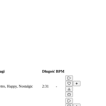
agi
Długość
BPM
etro, Happy, Nostalgic
2:31
-