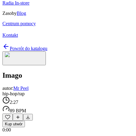
Radia In-store
Zasoby
Blog
Centrum pomocy
Kontakt
Powrót do katalogu
Imago
autor:
Mr Peel
hip-hop/rap
2:27
89 BPM
Kup utwór
0:00