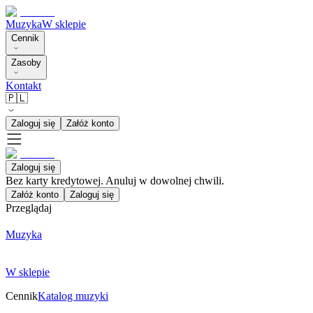
Muzyka
W sklepie
Cennik
Zasoby
Kontakt
🇵🇱
Zaloguj się
Załóż konto
Zaloguj się
Bez karty kredytowej. Anuluj w dowolnej chwili.
Załóż konto
Zaloguj się
Przeglądaj
Muzyka
W sklepie
Cennik
Katalog muzyki