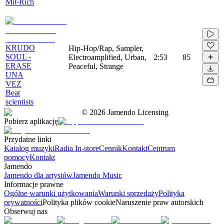
Mit-Rich
KRUDO
Hip-Hop/Rap, Sampler,
SOUL -
Electroamplified, Urban,
2:53
85
ERASE
Peaceful, Strange
UNA
VEZ
Beat
scientists
©
2026
Jamendo Licensing
Pobierz aplikację
Przydatne linki
Katalog muzyki
Radia In-store
Cennik
Kontakt
Centrum
pomocy
Kontakt
Jamendo
Jamendo dla artystów
Jamendo Music
Informacje prawne
Ogólne warunki użytkowania
Warunki sprzedaży
Polityka
prywatności
Polityka plików cookie
Naruszenie praw autorskich
Obserwuj nas