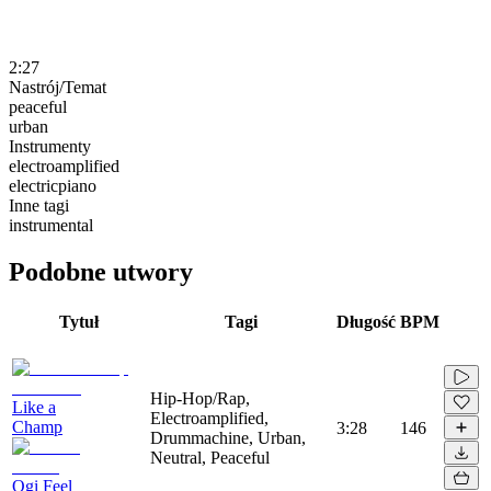
2:27
Nastrój/Temat
peaceful
urban
Instrumenty
electroamplified
electricpiano
Inne tagi
instrumental
Podobne utwory
Tytuł
Tagi
Długość
BPM
Hip-Hop/Rap,
Like a
Electroamplified,
Champ
3:28
146
Drummachine, Urban,
Neutral, Peaceful
Ogi Feel