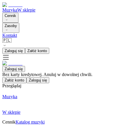
Muzyka
W sklepie
Cennik
Zasoby
Kontakt
🇵🇱
Zaloguj się
Załóż konto
Zaloguj się
Bez karty kredytowej. Anuluj w dowolnej chwili.
Załóż konto
Zaloguj się
Przeglądaj
Muzyka
W sklepie
Cennik
Katalog muzyki