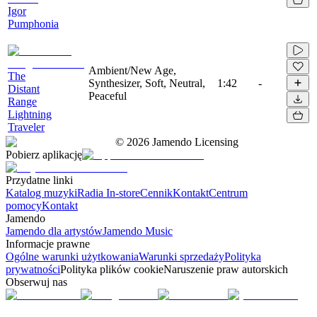
Igor
Pumphonia
Ambient/New Age,
The
Synthesizer, Soft, Neutral,
1:42
-
Distant
Peaceful
Range
Lightning
Traveler
©
2026
Jamendo Licensing
Pobierz aplikację
Przydatne linki
Katalog muzyki
Radia In-store
Cennik
Kontakt
Centrum
pomocy
Kontakt
Jamendo
Jamendo dla artystów
Jamendo Music
Informacje prawne
Ogólne warunki użytkowania
Warunki sprzedaży
Polityka
prywatności
Polityka plików cookie
Naruszenie praw autorskich
Obserwuj nas