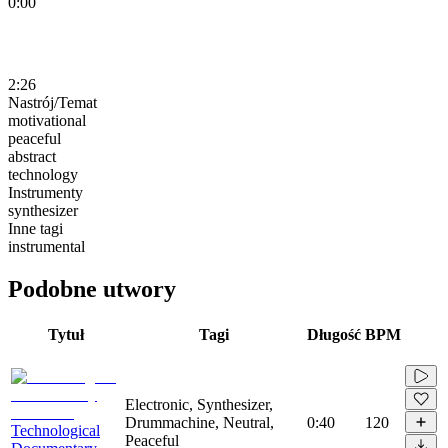
0:00
2:26
Nastrój/Temat
motivational
peaceful
abstract
technology
Instrumenty
synthesizer
Inne tagi
instrumental
Podobne utwory
Tytuł
Tagi
Długość
BPM
Electronic, Synthesizer,
Drummachine, Neutral,
0:40
120
Technological
Peaceful