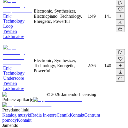
Electronic, Synthesizer,
Epic
Electricpiano, Technology,
1:49
141
Technology
Energetic, Powerful
Loop
Yevhen
Lokhmatov
Electronic, Synthesizer,
Technology, Energetic,
2:36
140
Epic
Powerful
Technology
Underscore
Yevhen
Lokhmatov
©
2026
Jamendo Licensing
Pobierz aplikację
Przydatne linki
Katalog muzyki
Radia In-store
Cennik
Kontakt
Centrum
pomocy
Kontakt
Jamendo