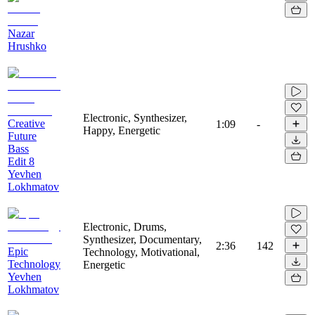
Nazar
Hrushko
Electronic, Synthesizer,
Creative
1:09
-
Happy, Energetic
Future
Bass
Edit 8
Yevhen
Lokhmatov
Electronic, Drums,
Synthesizer, Documentary,
2:36
142
Epic
Technology, Motivational,
Technology
Energetic
Yevhen
Lokhmatov