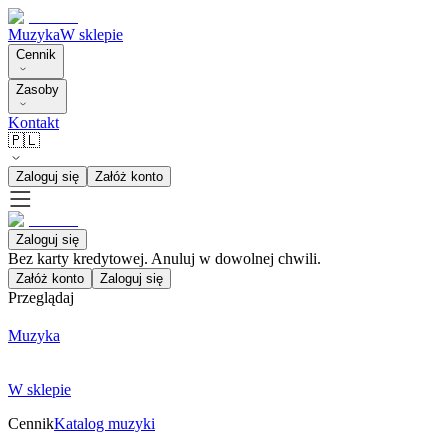
Muzyka
W sklepie
Cennik
Zasoby
Kontakt
🇵🇱
Zaloguj się
Załóż konto
Zaloguj się
Bez karty kredytowej. Anuluj w dowolnej chwili.
Załóż konto
Zaloguj się
Przeglądaj
Muzyka
W sklepie
Cennik
Katalog muzyki