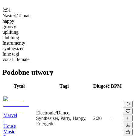
2:51
Nastrój/Temat
happy
groovy
uplifting
clubbing
Instrumenty
synthesizer
Inne tagi
vocal - female
Podobne utwory
Tytuł
Tagi
Długość
BPM
Electronic/Dance,
Marvel
Synthesizer, Party, Happy,
2:20
-
|
Energetic
House
Music