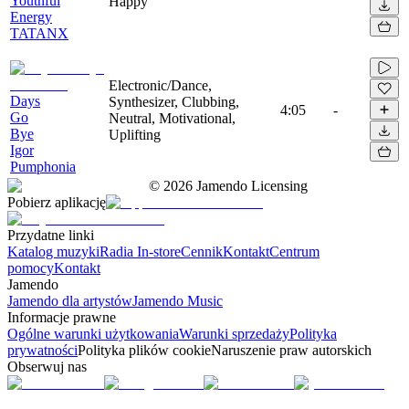
Youthful
Happy
Energy
TATANX
Electronic/Dance,
Days
Synthesizer, Clubbing,
4:05
-
Go
Neutral, Motivational,
Bye
Uplifting
Igor
Pumphonia
©
2026
Jamendo Licensing
Pobierz aplikację
Przydatne linki
Katalog muzyki
Radia In-store
Cennik
Kontakt
Centrum
pomocy
Kontakt
Jamendo
Jamendo dla artystów
Jamendo Music
Informacje prawne
Ogólne warunki użytkowania
Warunki sprzedaży
Polityka
prywatności
Polityka plików cookie
Naruszenie praw autorskich
Obserwuj nas