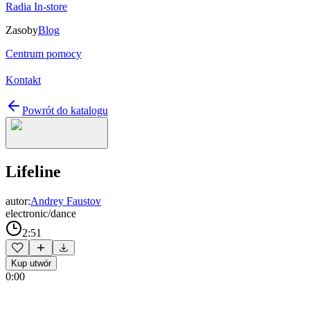
Radia In-store
Zasoby
Blog
Centrum pomocy
Kontakt
Powrót do katalogu
Lifeline
autor:
Andrey Faustov
electronic/dance
2:51
Kup utwór
0:00