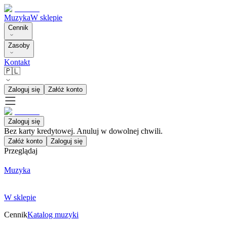
Muzyka
W sklepie
Cennik
Zasoby
Kontakt
🇵🇱
Zaloguj się
Załóż konto
Zaloguj się
Bez karty kredytowej. Anuluj w dowolnej chwili.
Załóż konto
Zaloguj się
Przeglądaj
Muzyka
W sklepie
Cennik
Katalog muzyki