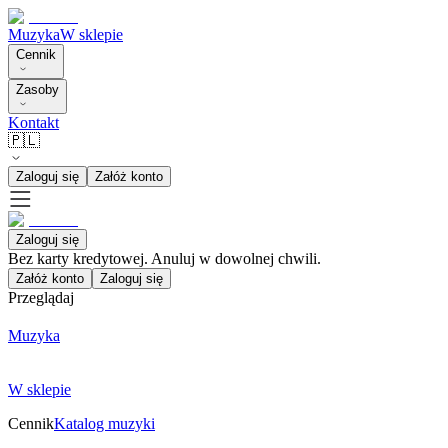
Muzyka
W sklepie
Cennik
Zasoby
Kontakt
🇵🇱
Zaloguj się
Załóż konto
Zaloguj się
Bez karty kredytowej. Anuluj w dowolnej chwili.
Załóż konto
Zaloguj się
Przeglądaj
Muzyka
W sklepie
Cennik
Katalog muzyki