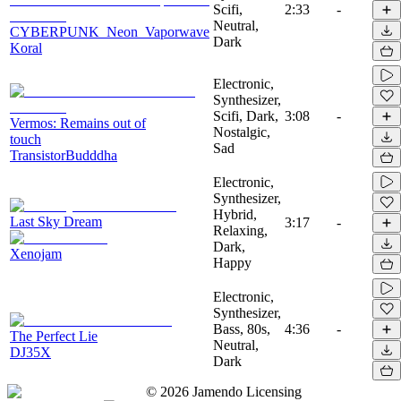
Scifi,
2:33
-
Neutral,
CYBERPUNK_Neon_Vaporwave
Dark
Koral
Electronic,
Synthesizer,
Scifi, Dark,
3:08
-
Vermos: Remains out of
Nostalgic,
touch
Sad
TransistorBudddha
Electronic,
Synthesizer,
Hybrid,
Last Sky Dream
3:17
-
Relaxing,
Dark,
Xenojam
Happy
Electronic,
Synthesizer,
Bass, 80s,
4:36
-
The Perfect Lie
Neutral,
DJ35X
Dark
©
2026
Jamendo Licensing