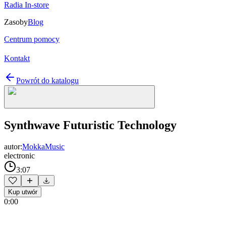
Radia In-store
Zasoby
Blog
Centrum pomocy
Kontakt
Powrót do katalogu
Synthwave Futuristic Technology
autor:
MokkaMusic
electronic
3:07
Kup utwór
0:00