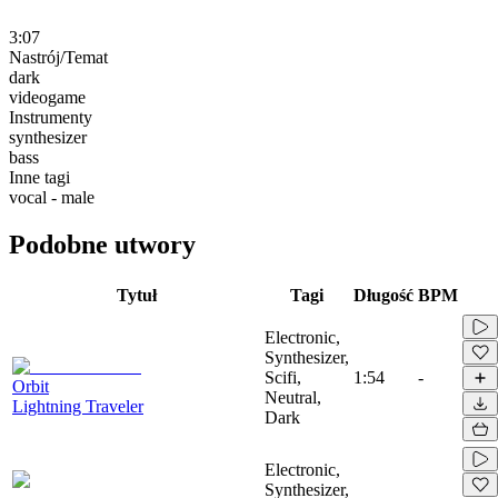
3:07
Nastrój/Temat
dark
videogame
Instrumenty
synthesizer
bass
Inne tagi
vocal - male
Podobne utwory
Tytuł
Tagi
Długość
BPM
Electronic,
Synthesizer,
Scifi,
1:54
-
Orbit
Neutral,
Lightning Traveler
Dark
Electronic,
Synthesizer,