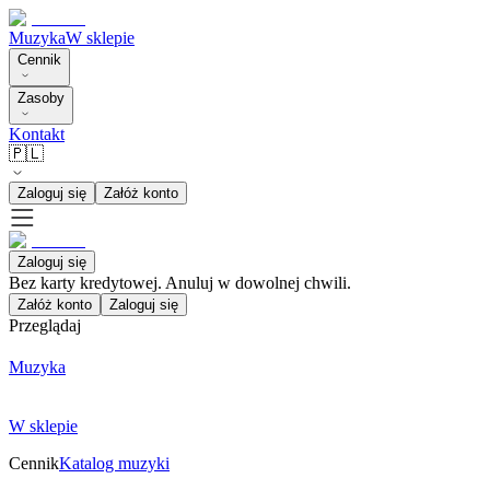
Muzyka
W sklepie
Cennik
Zasoby
Kontakt
🇵🇱
Zaloguj się
Załóż konto
Zaloguj się
Bez karty kredytowej. Anuluj w dowolnej chwili.
Załóż konto
Zaloguj się
Przeglądaj
Muzyka
W sklepie
Cennik
Katalog muzyki