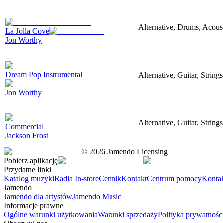
Alternative, Drums, Acoust
La Jolla Cove
Jon Worthy
Dream Pop Instrumental
Alternative, Guitar, String
Jon Worthy
Alternative, Guitar, String
Commercial
Jackson Frost
©
2026
Jamendo Licensing
Pobierz aplikację
Przydatne linki
Katalog muzyki
Radia In-store
Cennik
Kontakt
Centrum pomocy
Konta
Jamendo
Jamendo dla artystów
Jamendo Music
Informacje prawne
Ogólne warunki użytkowania
Warunki sprzedaży
Polityka prywatnośc