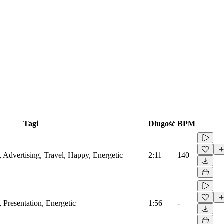
Tagi
Długość
BPM
s, Advertising, Travel, Happy, Energetic
2:11
140
s, Presentation, Energetic
1:56
-