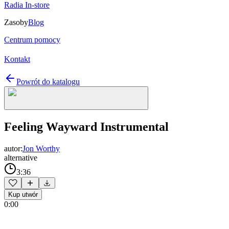
Radia In-store
Zasoby
Blog
Centrum pomocy
Kontakt
Powrót do katalogu
Feeling Wayward Instrumental
autor:
Jon Worthy
alternative
3:36
Kup utwór
0:00