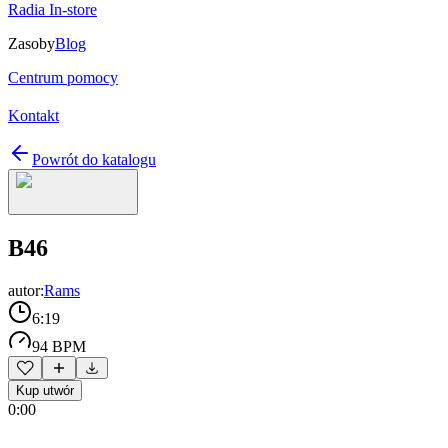
Radia In-store
Zasoby
Blog
Centrum pomocy
Kontakt
Powrót do katalogu
B46
autor:
Rams
6:19
94 BPM
Kup utwór
0:00