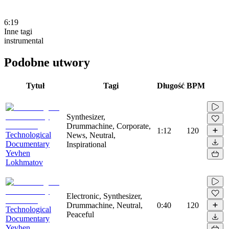
6:19
Inne tagi
instrumental
Podobne utwory
Tytuł
Tagi
Długość
BPM
Synthesizer,
Drummachine, Corporate,
1:12
120
Technological
News, Neutral,
Documentary
Inspirational
Yevhen
Lokhmatov
Electronic, Synthesizer,
Drummachine, Neutral,
0:40
120
Technological
Peaceful
Documentary
Yevhen