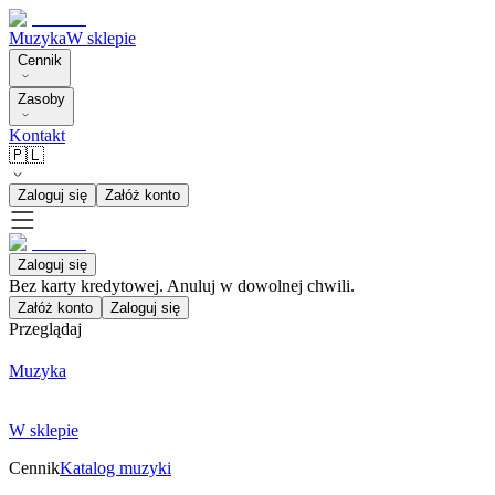
Muzyka
W sklepie
Cennik
Zasoby
Kontakt
🇵🇱
Zaloguj się
Załóż konto
Zaloguj się
Bez karty kredytowej. Anuluj w dowolnej chwili.
Załóż konto
Zaloguj się
Przeglądaj
Muzyka
W sklepie
Cennik
Katalog muzyki