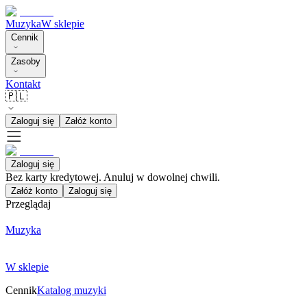
Muzyka
W sklepie
Cennik
Zasoby
Kontakt
🇵🇱
Zaloguj się
Załóż konto
Zaloguj się
Bez karty kredytowej. Anuluj w dowolnej chwili.
Załóż konto
Zaloguj się
Przeglądaj
Muzyka
W sklepie
Cennik
Katalog muzyki