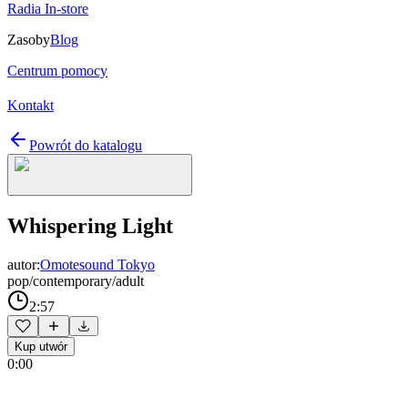
Radia In-store
Zasoby
Blog
Centrum pomocy
Kontakt
Powrót do katalogu
Whispering Light
autor:
Omotesound Tokyo
pop/contemporary/adult
2:57
Kup utwór
0:00