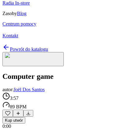
Radia In-store
Zasoby
Blog
Centrum pomocy
Kontakt
Powrót do katalogu
Computer game
autor:
Joël Dos Santos
3:57
89 BPM
Kup utwór
0:00