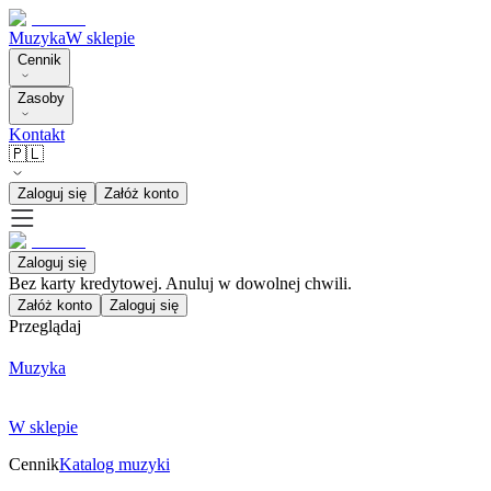
Muzyka
W sklepie
Cennik
Zasoby
Kontakt
🇵🇱
Zaloguj się
Załóż konto
Zaloguj się
Bez karty kredytowej. Anuluj w dowolnej chwili.
Załóż konto
Zaloguj się
Przeglądaj
Muzyka
W sklepie
Cennik
Katalog muzyki