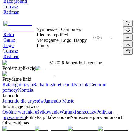
Background
Tomasz
Redman
Synthesizer, Computer,
Retro
Electroamplified,
0:06
-
Game
Videogame, Logo, Happy,
Logo
Funny
Tomasz
Redman
©
2026
Jamendo Licensing
Pobierz aplikację
Przydatne linki
Katalog muzyki
Radia In-store
Cennik
Kontakt
Centrum
pomocy
Kontakt
Jamendo
Jamendo dla artystów
Jamendo Music
Informacje prawne
Ogólne warunki użytkowania
Warunki sprzedaży
Polityka
prywatności
Polityka plików cookie
Naruszenie praw autorskich
Obserwuj nas