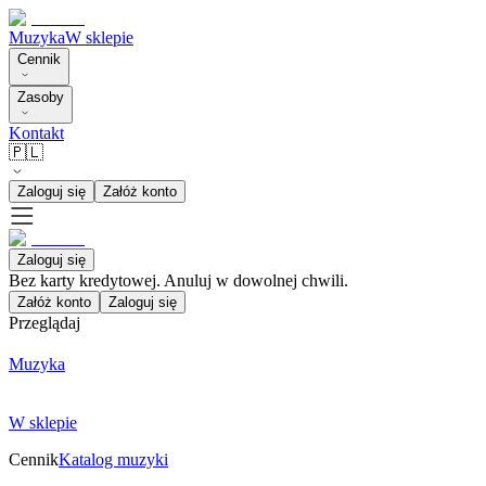
Muzyka
W sklepie
Cennik
Zasoby
Kontakt
🇵🇱
Zaloguj się
Załóż konto
Zaloguj się
Bez karty kredytowej. Anuluj w dowolnej chwili.
Załóż konto
Zaloguj się
Przeglądaj
Muzyka
W sklepie
Cennik
Katalog muzyki