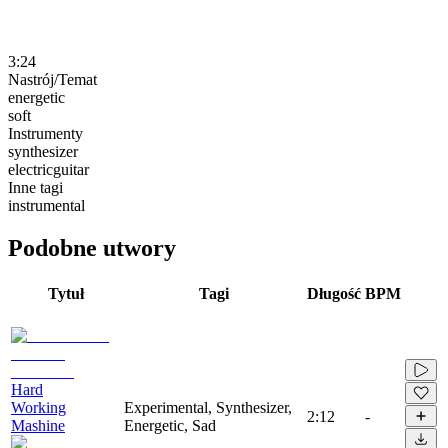
3:24
Nastrój/Temat
energetic
soft
Instrumenty
synthesizer
electricguitar
Inne tagi
instrumental
Podobne utwory
Tytuł
Tagi
Długość
BPM
Hard
Working
Experimental, Synthesizer,
2:12
-
Mashine
Energetic, Sad