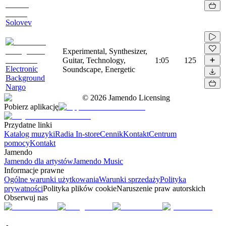
Solovev
Experimental, Synthesizer,
Guitar, Technology,
1:05
125
Electronic
Soundscape, Energetic
Background
Nargo
©
2026
Jamendo Licensing
Pobierz aplikację
Przydatne linki
Katalog muzyki
Radia In-store
Cennik
Kontakt
Centrum
pomocy
Kontakt
Jamendo
Jamendo dla artystów
Jamendo Music
Informacje prawne
Ogólne warunki użytkowania
Warunki sprzedaży
Polityka
prywatności
Polityka plików cookie
Naruszenie praw autorskich
Obserwuj nas