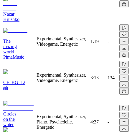
Nazar
Hrushko
Experimental, Synthesizer,
The
1:19
-
Videogame, Energetic
mazing
world
PimaMusic
Experimental, Synthesizer,
3:13
134
Videogame, Energetic
CF_BG_12
紬
Circles
Experimental, Synthesizer,
on the
Piano, Psychedelic,
4:37
-
water
Energetic