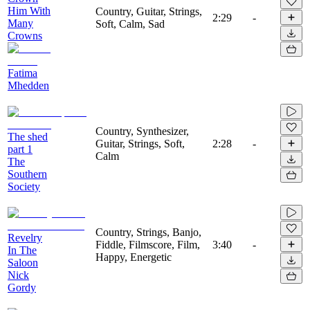
Him With
Country, Guitar, Strings,
2:29
-
Many
Soft, Calm, Sad
Crowns
Fatima
Mhedden
Country, Synthesizer,
The shed
Guitar, Strings, Soft,
2:28
-
part 1
Calm
The
Southern
Society
Country, Strings, Banjo,
Revelry
Fiddle, Filmscore, Film,
3:40
-
In The
Happy, Energetic
Saloon
Nick
Gordy