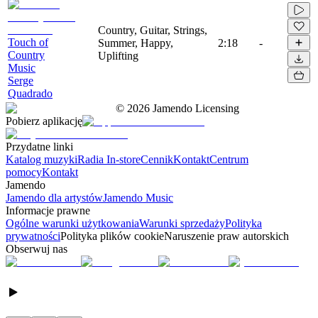
Country, Guitar, Strings,
Touch of
Summer, Happy,
2:18
-
Country
Uplifting
Music
Serge
Quadrado
©
2026
Jamendo Licensing
Pobierz aplikację
Przydatne linki
Katalog muzyki
Radia In-store
Cennik
Kontakt
Centrum
pomocy
Kontakt
Jamendo
Jamendo dla artystów
Jamendo Music
Informacje prawne
Ogólne warunki użytkowania
Warunki sprzedaży
Polityka
prywatności
Polityka plików cookie
Naruszenie praw autorskich
Obserwuj nas