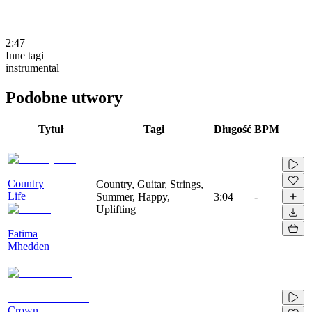
2:47
Inne tagi
instrumental
Podobne utwory
Tytuł
Tagi
Długość
BPM
Country
Country, Guitar, Strings,
Life
Summer, Happy,
3:04
-
Uplifting
Fatima
Mhedden
Crown