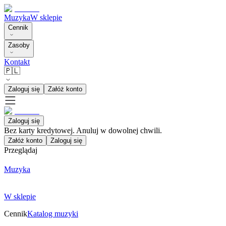
Muzyka
W sklepie
Cennik
Zasoby
Kontakt
🇵🇱
Zaloguj się
Załóż konto
Zaloguj się
Bez karty kredytowej. Anuluj w dowolnej chwili.
Załóż konto
Zaloguj się
Przeglądaj
Muzyka
W sklepie
Cennik
Katalog muzyki