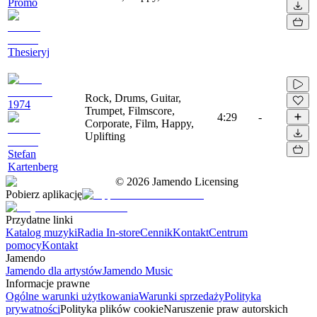
Promo
Thesieryj
Rock, Drums, Guitar,
1974
Trumpet, Filmscore,
4:29
-
Corporate, Film, Happy,
Uplifting
Stefan
Kartenberg
©
2026
Jamendo Licensing
Pobierz aplikację
Przydatne linki
Katalog muzyki
Radia In-store
Cennik
Kontakt
Centrum
pomocy
Kontakt
Jamendo
Jamendo dla artystów
Jamendo Music
Informacje prawne
Ogólne warunki użytkowania
Warunki sprzedaży
Polityka
prywatności
Polityka plików cookie
Naruszenie praw autorskich