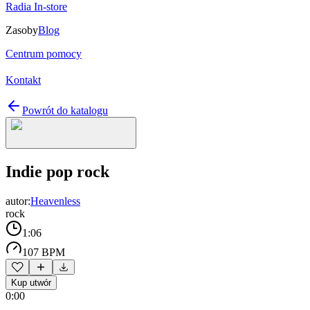
Radia In-store
Zasoby
Blog
Centrum pomocy
Kontakt
Powrót do katalogu
Indie pop rock
autor:
Heavenless
rock
1:06
107 BPM
Kup utwór
0:00