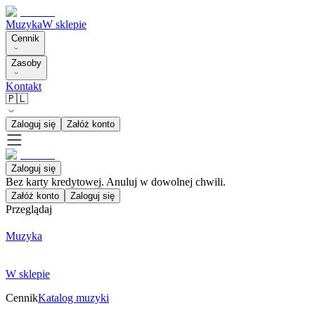
Muzyka
W sklepie
Cennik
Zasoby
Kontakt
🇵🇱
Zaloguj się
Załóż konto
Zaloguj się
Bez karty kredytowej. Anuluj w dowolnej chwili.
Załóż konto
Zaloguj się
Przeglądaj
Muzyka
W sklepie
Cennik
Katalog muzyki