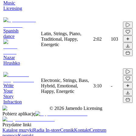
Music
Licensing
Spanish
Latin, Strings, Piano,
dance
Traditional, Happy,
2:02
103
Energetic
Nazar
Hrushko
Electronic, Strings, Bass,
Write
Hybrid, Emotional,
3:10
-
Your
Happy, Energetic
Story
Infraction
©
2026
Jamendo Licensing
Pobierz aplikację
Przydatne linki
Katalog muzyki
Radia In-store
Cennik
Kontakt
Centrum
pomocy
Kontakt