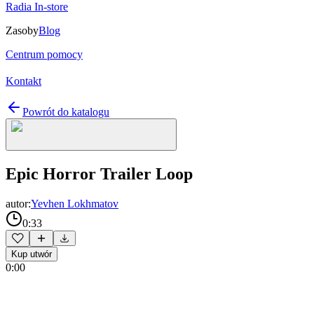
Radia In-store
Zasoby
Blog
Centrum pomocy
Kontakt
Powrót do katalogu
Epic Horror Trailer Loop
autor:
Yevhen Lokhmatov
0:33
Kup utwór
0:00