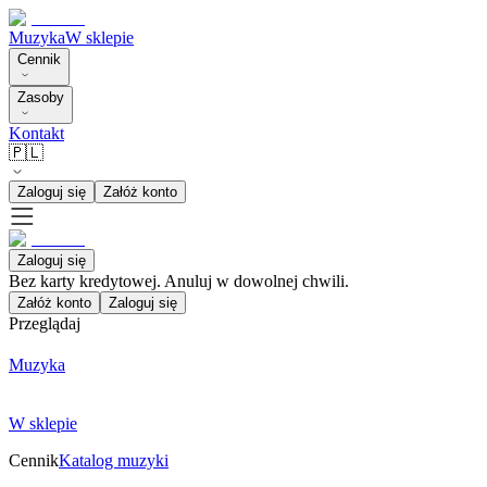
Muzyka
W sklepie
Cennik
Zasoby
Kontakt
🇵🇱
Zaloguj się
Załóż konto
Zaloguj się
Bez karty kredytowej. Anuluj w dowolnej chwili.
Załóż konto
Zaloguj się
Przeglądaj
Muzyka
W sklepie
Cennik
Katalog muzyki