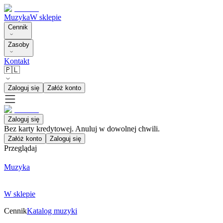
Muzyka
W sklepie
Cennik
Zasoby
Kontakt
🇵🇱
Zaloguj się
Załóż konto
Zaloguj się
Bez karty kredytowej. Anuluj w dowolnej chwili.
Załóż konto
Zaloguj się
Przeglądaj
Muzyka
W sklepie
Cennik
Katalog muzyki