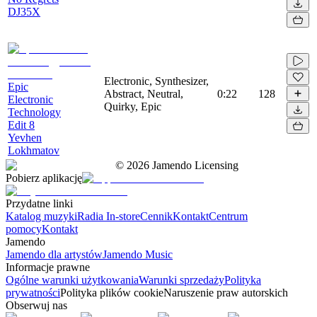
DJ35X
Electronic, Synthesizer,
Epic
Abstract, Neutral,
0:22
128
Electronic
Quirky, Epic
Technology
Edit 8
Yevhen
Lokhmatov
©
2026
Jamendo Licensing
Pobierz aplikację
Przydatne linki
Katalog muzyki
Radia In-store
Cennik
Kontakt
Centrum
pomocy
Kontakt
Jamendo
Jamendo dla artystów
Jamendo Music
Informacje prawne
Ogólne warunki użytkowania
Warunki sprzedaży
Polityka
prywatności
Polityka plików cookie
Naruszenie praw autorskich
Obserwuj nas