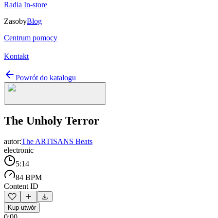
Radia In-store
Zasoby
Blog
Centrum pomocy
Kontakt
Powrót do katalogu
The Unholy Terror
autor:
The ARTISANS Beats
electronic
5:14
84 BPM
Content ID
Kup utwór
0:00