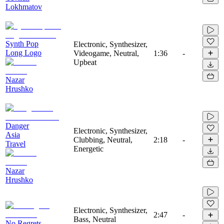
Lokhmatov
Synth Pop
Electronic, Synthesizer,
Long Logo
Videogame, Neutral,
1:36
-
Upbeat
Nazar
Hrushko
Danger
Electronic, Synthesizer,
Asia
Clubbing, Neutral,
2:18
-
Travel
Energetic
Nazar
Hrushko
Electronic, Synthesizer,
2:47
-
Bass, Neutral
No Regrets