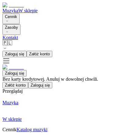
Muzyka
W sklepie
Cennik
Zasoby
Kontakt
🇵🇱
Zaloguj się
Załóż konto
Zaloguj się
Bez karty kredytowej. Anuluj w dowolnej chwili.
Załóż konto
Zaloguj się
Przeglądaj
Muzyka
W sklepie
Cennik
Katalog muzyki