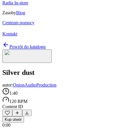
Radia In-store
Zasoby
Blog
Centrum pomocy
Kontakt
Powrót do katalogu
Silver dust
autor:
OnionAudioProduction
1:40
120 BPM
Content ID
Kup utwór
0:00