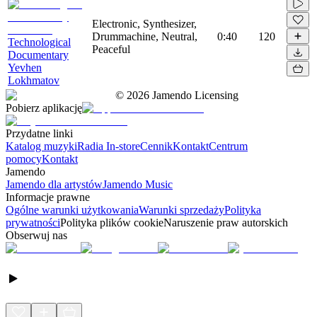
Electronic, Synthesizer,
Drummachine, Neutral,
0:40
120
Technological
Peaceful
Documentary
Yevhen
Lokhmatov
©
2026
Jamendo Licensing
Pobierz aplikację
Przydatne linki
Katalog muzyki
Radia In-store
Cennik
Kontakt
Centrum
pomocy
Kontakt
Jamendo
Jamendo dla artystów
Jamendo Music
Informacje prawne
Ogólne warunki użytkowania
Warunki sprzedaży
Polityka
prywatności
Polityka plików cookie
Naruszenie praw autorskich
Obserwuj nas