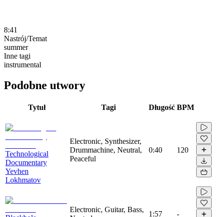
8:41
Nastrój/Temat
summer
Inne tagi
instrumental
Podobne utwory
Tytuł
Tagi
Długość
BPM
Electronic, Synthesizer,
Drummachine, Neutral,
0:40
120
Technological
Peaceful
Documentary
Yevhen
Lokhmatov
Electronic, Guitar, Bass,
1:57
-