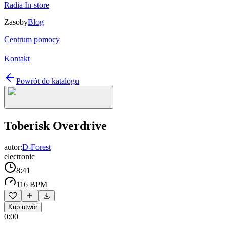
Radia In-store
Zasoby
Blog
Centrum pomocy
Kontakt
Powrót do katalogu
Toberisk Overdrive
autor:
D-Forest
electronic
8:41
116 BPM
Kup utwór
0:00