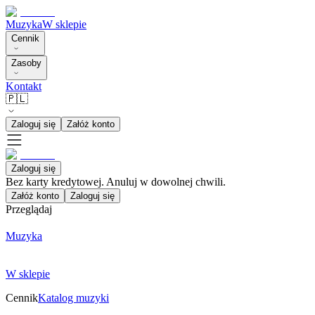
Muzyka
W sklepie
Cennik
Zasoby
Kontakt
🇵🇱
Zaloguj się
Załóż konto
Zaloguj się
Bez karty kredytowej. Anuluj w dowolnej chwili.
Załóż konto
Zaloguj się
Przeglądaj
Muzyka
W sklepie
Cennik
Katalog muzyki