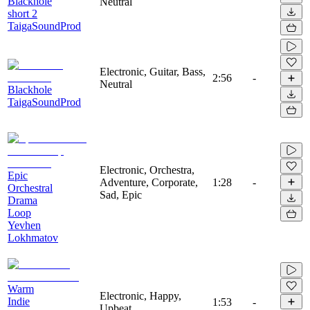
Blackhole
Neutral
short 2
TaigaSoundProd
Electronic, Guitar, Bass,
2:56
-
Neutral
Blackhole
TaigaSoundProd
Electronic, Orchestra,
Epic
Adventure, Corporate,
1:28
-
Orchestral
Sad, Epic
Drama
Loop
Yevhen
Lokhmatov
Warm
Electronic, Happy,
Indie
1:53
-
Upbeat