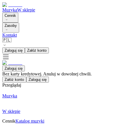
Muzyka
W sklepie
Cennik
Zasoby
Kontakt
🇵🇱
Zaloguj się
Załóż konto
Zaloguj się
Bez karty kredytowej. Anuluj w dowolnej chwili.
Załóż konto
Zaloguj się
Przeglądaj
Muzyka
W sklepie
Cennik
Katalog muzyki