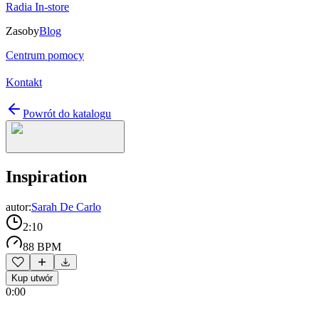
Radia In-store
Zasoby
Blog
Centrum pomocy
Kontakt
Powrót do katalogu
Inspiration
autor:
Sarah De Carlo
2:10
88 BPM
Kup utwór
0:00