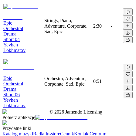
Strings, Piano,
Epic
Adventure, Corporate,
2:30
-
Orchestral
Sad, Epic
Drama
Short 04
Yevhen
Lokhmatov
Epic
Orchestra, Adventure,
0:51
-
Orchestral
Corporate, Sad, Epic
Drama
Short 06
Yevhen
Lokhmatov
©
2026
Jamendo Licensing
Pobierz aplikację
Przydatne linki
Katalog muzyki
Radia In-store
Cennik
Kontakt
Centrum